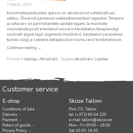
7 March, 2017
Kunstimaterjalide pikas ajaloos on akrüülvärvid suhteliselt uus
nähtus. Õlivärvid pärinevad viieteistkümnendast sajandist. Tempera
ja vahavärv on pärit tuhandete aastate tagant. Ja muistsete
visionääride poolt arendatud vesivärvi kasutatakse tänapäevalgi
sisuliselt algsel kujul: pigmendi (muldvärv), kandeaine (varaseimas
kunstis sülg) ja sideaine (eelajaloolise looma rasv) kombinatsioon.
Continue reading
→
Posted in
Ajalugu
,
Akrüülvärv
Tagged
akrüülvärv
,
Liquitex
Customer service
E-shop
Skizze Tallinn
Conditions of Sale
Pirni 7/1, Tallinn
Delivery
tel. (+372) 65 64 225
Payment
e-mail:
tallinn@skizze.ee
Return of goods
Mon – Fri 09.00 – 18.00
Privacy Policy
Sat 10.00-16.00