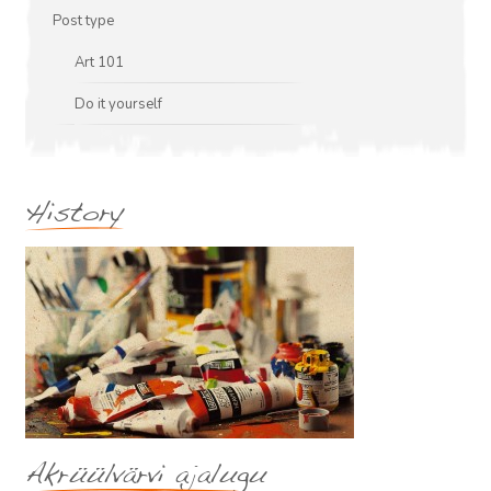
Post type
Art 101
Do it yourself
History
Akrüülvärvi ajalugu