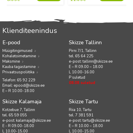
Klienditeenindus
E-pood
Skizze Tallinn
Müügitingimused
Pirni 7/1, Tallinn
Kohaletoimetamine
tel. 65 64 225
Maksmine
e-post:
tallinn@skizze.ee
Kauba tagastamine
E – R 09.00 – 18.00
Privaatsuspoliitika
L 10.00-16.00
P suletud
Telefon: 65 92 229
08.08 suletud
Email:
epood@skizze.ee
E – R 10.00-18.00
Skizze Kalamaja
Skizze Tartu
Kotzebue 7, Tallinn
Riia 10, Tartu
tel. 65 59 055
tel. 7 381 591
e-post:
kalamaja@skizze.ee
e-post:
tartu@skizze.ee
E - R 09.00-18.00
E – R 10.00 – 18.00
L 10.00-15.00
L 10.00-15.00