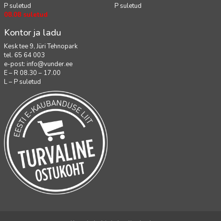
P suletud
P suletud
08.08 suletud
Kontor ja ladu
Kesk tee 9, Jüri Tehnopark
tel. 65 64 003
e-post:
info@vunder.ee
E – R 08.30 – 17.00
L – P suletud