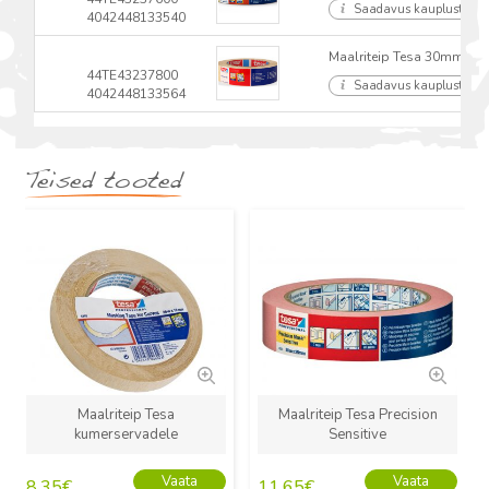
Saadavus kauplustes
4042448133540
Maalriteip Tesa 30mmx5
44TE43237800
Saadavus kauplustes
4042448133564
Teised tooted
Uus
Uus
Maalriteip Tesa
Maalriteip Tesa Precision
kumerservadele
Sensitive
Vaata
Vaata
8.35
€
11.65
€