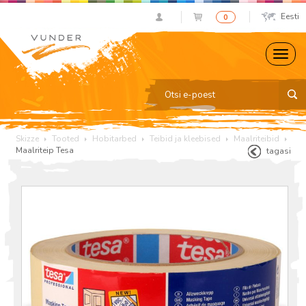
Eesti
0
Skizze
Tooted
Hobitarbed
Teibid ja kleebised
Maalriteibid
Maalriteip Tesa
tagasi