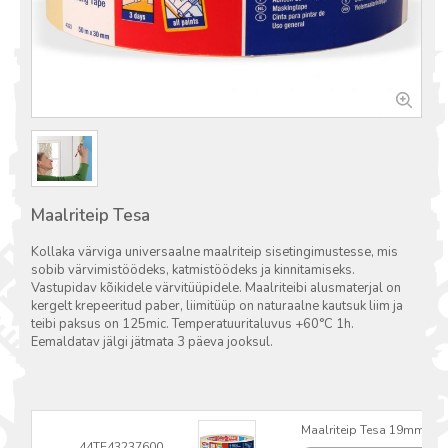
Maalriteip Tesa
Kollaka värviga universaalne maalriteip sisetingimustesse, mis
sobib värvimistöödeks, katmistöödeks ja kinnitamiseks.
Vastupidav kõikidele värvitüüpidele. Maalriteibi alusmaterjal on
kergelt krepeeritud paber, liimitüüp on naturaalne kautsuk liim ja
teibi paksus on 125mic. Temperatuuritaluvus +60°C 1h.
Eemaldatav jälgi jätmata 3 päeva jooksul.
Maalriteip Tesa 19mmx5
44TE43237600