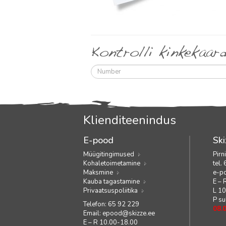
Kontrolli kinkekaard
Number
Klienditeenindus
E-pood
Ski
Müügitingimused
Pirn
Kohaletoimetamine
tel.
Maksmine
e-p
Kauba tagastamine
E – 
Privaatsuspoliitika
L 1
P su
Telefon: 65 92 229
08.
Email:
epood@skizze.ee
E – R 10.00-18.00