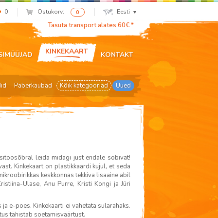
0
Ostukorv:
Eesti
0
Tasuta transport alates 60€ *
KINKEKAART
SIMÜÜJAD
KONTAKT
did
Paberkaubad
Kõik kategooriad
Uued
sitöösõbral leida midagi just endale sobivat!
t. Kinkekaart on plastikkaardi kujul, et seda
kroobirikkas keskkonnas tekkiva lisaaine abil
stiina-Ulase, Anu Purre, Kristi Kongi ja Jüri
ja e-poes. Kinkekaarti ei vahetata sularahaks.
rtus tähistab soetamisväärtust.