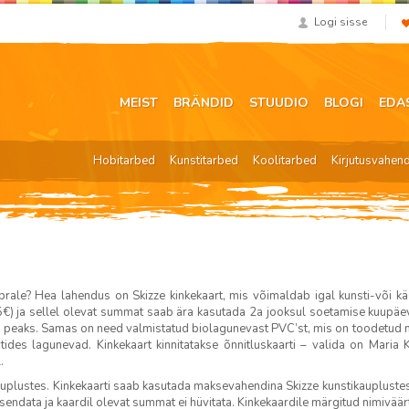
Logi sisse
MEIST
BRÄNDID
STUUDIO
BLOGI
EDA
Hobitarbed
Kunstitarbed
Koolitarbed
Kirjutusvahen
brale? Hea lahendus on Skizze kinkekaart, mis võimaldab igal kunsti-või kä
€) ja sellel olevat summat saab ära kasutada 2a jooksul soetamise kuupäevas
u peaks. Samas on need valmistatud biolagunevast PVC’st, mis on toodetud mi
des lagunevad. Kinkekaart kinnitatakse õnnitluskaarti – valida on Maria Kri
.
auplustes. Kinkekaarti saab kasutada maksevahendina Skizze kunstikauplustes 
sendata ja kaardil olevat summat ei hüvitata. Kinkekaardile märgitud nimivää