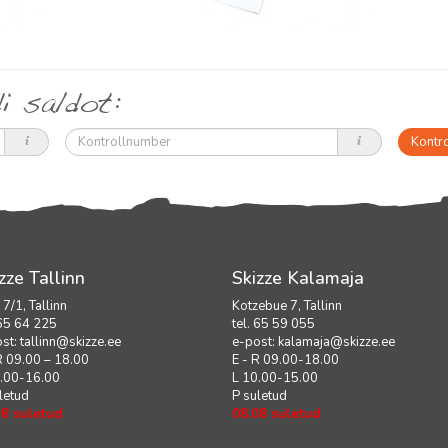
i saldot:
Kontrollnumber
zze Tallinn
Skizze Kalamaja
i 7/1, Tallinn
Kotzebue 7, Tallinn
 65 64 225
tel. 65 59 055
ost:
tallinn@skizze.ee
e-post:
kalamaja@skizze.ee
R 09.00 – 18.00
E - R 09.00-18.00
0.00-16.00
L 10.00-15.00
letud
P suletud
08 suletud
08.08 suletud