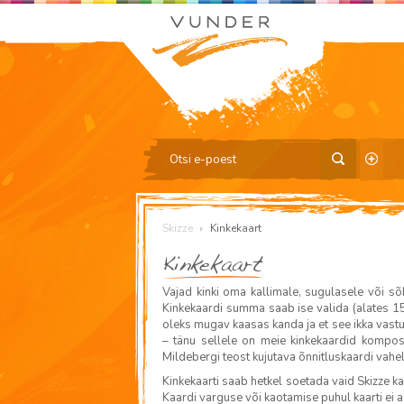
Skizze
Kinkekaart
Kinkekaart
Vajad kinki oma kallimale, sugulasele või sõ
Kinkekaardi summa saab ise valida (alates 15
oleks mugav kaasas kanda ja et see ikka vast
– tänu sellele on meie kinkekaardid komposti
Mildebergi teost kujutava õnnitluskaardi vahel
Kinkekaarti saab hetkel soetada vaid Skizze k
Kaardi varguse või kaotamise puhul kaarti ei a