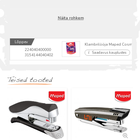
Näita rohkem
Lõppev
Klambrilööja Maped Cosmic Teen
224040400000
Saadavus kauplustes
3154144040402
Teised tooted
Uus
Uus