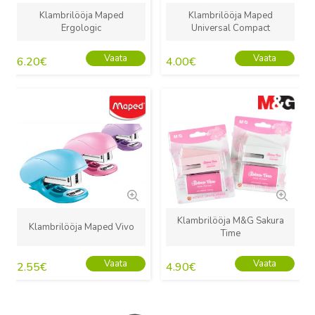
Klambrilööja Maped
Klambrilööja Maped
Ergologic
Universal Compact
Vaata
Vaata
6.20
€
4.00
€
Uus
Uus
Klambrilööja M&G Sakura
Klambrilööja Maped Vivo
Time
Vaata
Vaata
2.55
€
4.90
€