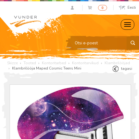
Eesti
0
Skizze
Tooted
Kontoritarbed
Kontoritarvikud
Klambrilööjad
Klambrilööja Maped Cosmic Teens Mini
tagasi