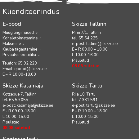
Klienditeenindus
E-pood
Skizze Tallinn
Müügitingimused
Pirni 7/1, Tallinn
Kohaletoimetamine
tel. 65 64 225
Maksmine
e-post:
tallinn@skizze.ee
Kauba tagastamine
E – R 09.00 – 18.00
Privaatsuspoliitika
L 10.00-16.00
P suletud
Telefon: 65 92 229
08.08 suletud
Email:
epood@skizze.ee
E – R 10.00-18.00
Skizze Kalamaja
Skizze Tartu
Kotzebue 7, Tallinn
Riia 10, Tartu
tel. 65 59 055
tel. 7 381 591
e-post:
kalamaja@skizze.ee
e-post:
tartu@skizze.ee
E - R 09.00-18.00
E – R 10.00 – 18.00
L 10.00-15.00
L 10.00-15.00
P suletud
P suletud
08.08 suletud