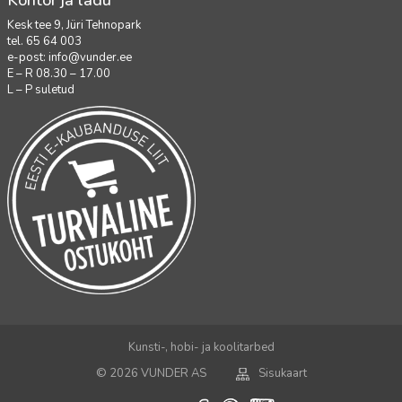
Kontor ja ladu
Kesk tee 9, Jüri Tehnopark
tel. 65 64 003
e-post:
info@vunder.ee
E – R 08.30 – 17.00
L – P suletud
Kunsti-, hobi- ja koolitarbed
© 2026 VUNDER AS
Sisukaart