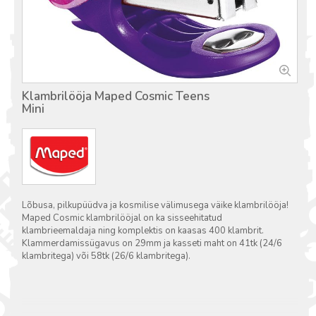
Klambrilööja Maped Cosmic Teens
Mini
Lõbusa, pilkupüüdva ja kosmilise välimusega väike klambrilööja!
Maped Cosmic klambrilööjal on ka sisseehitatud
klambrieemaldaja ning komplektis on kaasas 400 klambrit.
Klammerdamissügavus on 29mm ja kasseti maht on 41tk (24/6
klambritega) või 58tk (26/6 klambritega).