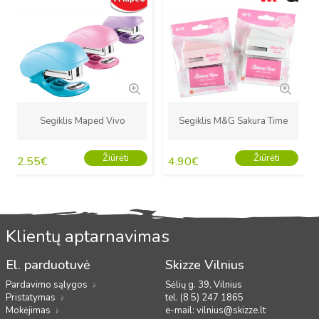
Segiklis Maped Vivo
Segiklis M&G Sakura Time
Žiūrėti
Žiūrėti
2.55
€
4.90
€
Klientų aptarnavimas
El. parduotuvė
Skizze Vilnius
Pardavimo sąlygos
Sėlių g. 39, Vilnius
Pristatymas
tel. (8 5) 247 1865
Mokėjimas
e-mail:
vilnius@skizze.lt