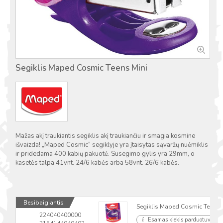
Segiklis Maped Cosmic Teens Mini
Mažas akį traukiantis segiklis akį traukiančiu ir smagia kosmine
išvaizda! „Maped Cosmic“ segiklyje yra įtaisytas sąvaržų nuėmiklis
ir pridedama 400 kabių pakuotė. Susegimo gylis yra 29mm, o
kasetės talpa 41vnt. 24/6 kabės arba 58vnt. 26/6 kabės.
Besibaigiantis
Segiklis Maped Cosmic Teens Mi
224040400000
Esamas kiekis parduotuvėse