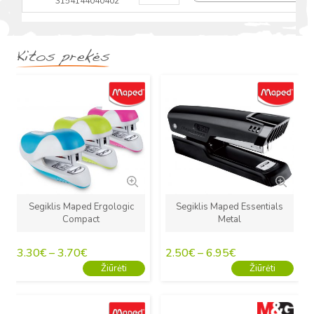
3154144040402
Kitos prekės
Naujas
Naujas
Segiklis Maped Ergologic
Segiklis Maped Essentials
Compact
Metal
3.30
€
–
3.70
€
2.50
€
–
6.95
€
Žiūrėti
Žiūrėti
Naujas
Naujas