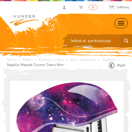
Lietuvių
0
Skizze
Prekės
Raštinės prekės
Biuro reikmenys
Segikliai
Segiklis Maped Cosmic Teens Mini
atgal