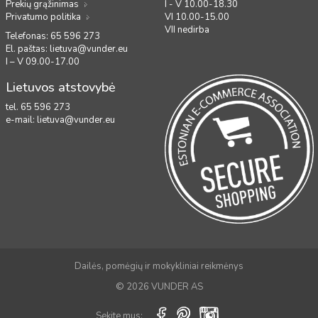
Prekių grąžinimas
I - V 10.00-18.30
Privatumo politika
VI 10.00-15.00
VII nedirba
Telefonas: 65 596 273
El. paštas:
lietuva@vunder.eu
I – V 09.00-17.00
Lietuvos atstovybė
tel. 65 596 273
e-mail:
lietuva@vunder.eu
Dailės, pomėgių ir mokykliniai reikmėnys
© 2026 VUNDER AS
Sekite mus: