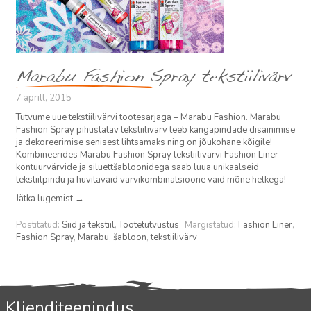
Marabu Fashion Spray tekstiilivärv
7 aprill, 2015
Tutvume uue tekstiilivärvi tootesarjaga – Marabu Fashion. Marabu
Fashion Spray pihustatav tekstiilivärv teeb kangapindade disainimise
ja dekoreerimise senisest lihtsamaks ning on jõukohane kõigile!
Kombineerides Marabu Fashion Spray tekstiilivärvi Fashion Liner
kontuurvärvide ja siluettšabloonidega saab luua unikaalseid
tekstiilpindu ja huvitavaid värvikombinatsioone vaid mõne hetkega!
Jätka lugemist
→
Postitatud:
Siid ja tekstiil
,
Tootetutvustus
Märgistatud:
Fashion Liner
,
Fashion Spray
,
Marabu
,
šabloon
,
tekstiilivärv
Klienditeenindus