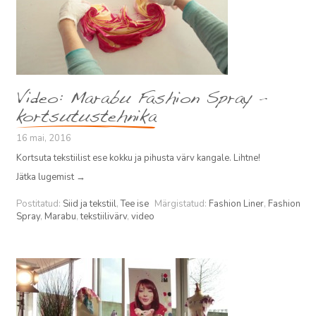
Video: Marabu Fashion Spray –
kortsutustehnika
16 mai, 2016
Kortsuta tekstiilist ese kokku ja pihusta värv kangale. Lihtne!
Jätka lugemist
→
Postitatud:
Siid ja tekstiil
,
Tee ise
Märgistatud:
Fashion Liner
,
Fashion
Spray
,
Marabu
,
tekstiilivärv
,
video