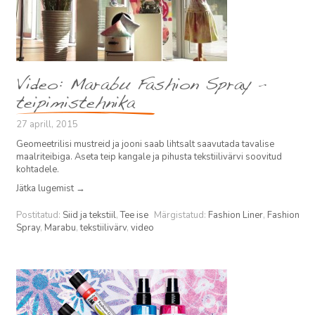
Video: Marabu Fashion Spray –
teipimistehnika
27 aprill, 2015
Geomeetrilisi mustreid ja jooni saab lihtsalt saavutada tavalise
maalriteibiga. Aseta teip kangale ja pihusta tekstiilivärvi soovitud
kohtadele.
Jätka lugemist
→
Postitatud:
Siid ja tekstiil
,
Tee ise
Märgistatud:
Fashion Liner
,
Fashion
Spray
,
Marabu
,
tekstiilivärv
,
video