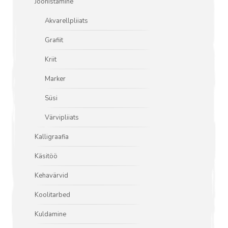
Joonistamine
Akvarellpliiats
Grafiit
Kriit
Marker
Süsi
Värvipliiats
Kalligraafia
Käsitöö
Kehavärvid
Koolitarbed
Kuldamine