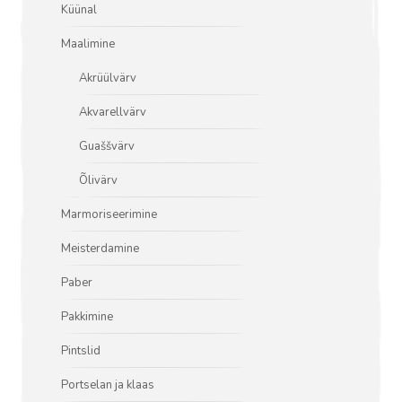
Küünal
Maalimine
Akrüülvärv
Akvarellvärv
Guaššvärv
Õlivärv
Marmoriseerimine
Meisterdamine
Paber
Pakkimine
Pintslid
Portselan ja klaas