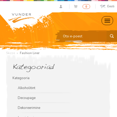
Eesti
0
Skizze
Fashion Liner
Kategooriad
Kategooria
Alkoholitint
Decoupage
Dekoreerimine