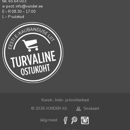
tel. 65 64 003
e-post:
info@vunder.ee
E – R 08.30 – 17.00
L – P suletud
Kunsti-, hobi- ja koolitarbed
© 2026 VUNDER AS
Sisukaart
Jälgi meid: