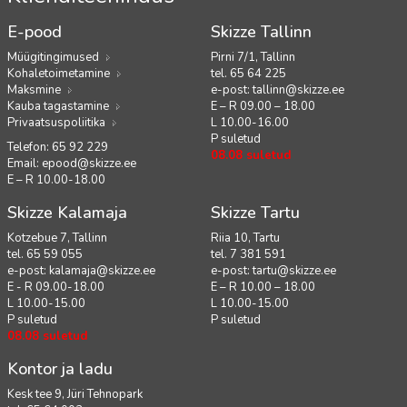
E-pood
Skizze Tallinn
Müügitingimused
Pirni 7/1, Tallinn
Kohaletoimetamine
tel. 65 64 225
Maksmine
e-post:
tallinn@skizze.ee
Kauba tagastamine
E – R 09.00 – 18.00
Privaatsuspoliitika
L 10.00-16.00
P suletud
Telefon: 65 92 229
08.08 suletud
Email:
epood@skizze.ee
E – R 10.00-18.00
Skizze Kalamaja
Skizze Tartu
Kotzebue 7, Tallinn
Riia 10, Tartu
tel. 65 59 055
tel. 7 381 591
e-post:
kalamaja@skizze.ee
e-post:
tartu@skizze.ee
E - R 09.00-18.00
E – R 10.00 – 18.00
L 10.00-15.00
L 10.00-15.00
P suletud
P suletud
08.08 suletud
Kontor ja ladu
Kesk tee 9, Jüri Tehnopark