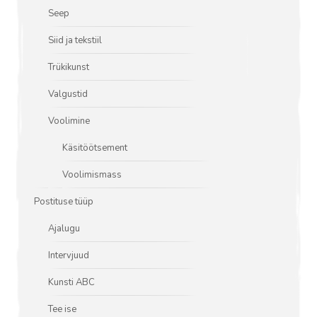
Seep
Siid ja tekstiil
Trükikunst
Valgustid
Voolimine
Käsitöötsement
Voolimismass
Postituse tüüp
Ajalugu
Intervjuud
Kunsti ABC
Tee ise