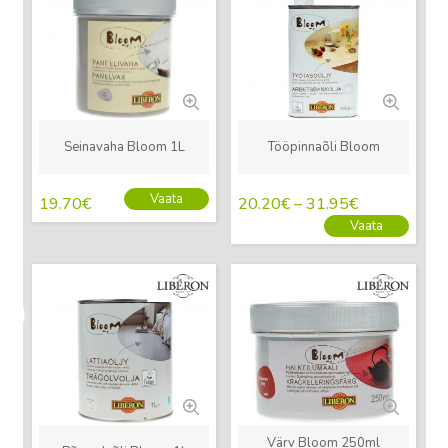
Seinavaha Bloom 1L
Tööpinnaõli Bloom
Vaata
19.70
€
20.20
€
–
31.95
€
Vaata
Uus
Uus
Värv Bloom 250ml