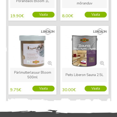
Põrandaõli Bloom 1L
mõranduv
Vaata
Vaata
19.90
€
8.00
€
Uus
Uus
Pärlmutterlasuur Bloom
Peits Liberon Sauna 2.5L
500ml
Vaata
Vaata
9.75
€
30.00
€