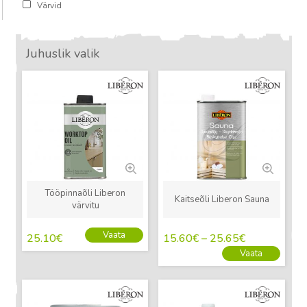
Värvid
Juhuslik valik
Uus
Uus
Tööpinnaõli Liberon
Kaitseõli Liberon Sauna
värvitu
Vaata
25.10
€
15.60
€
–
25.65
€
Vaata
Uus
Uus