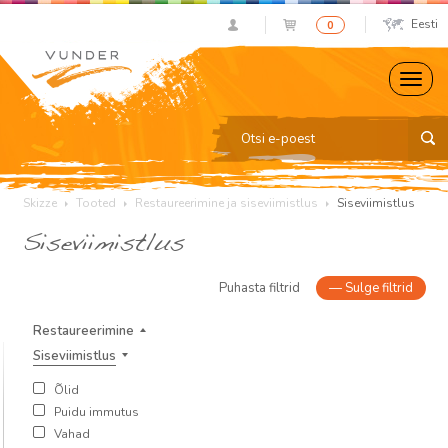
Eesti
0
Skizze
Tooted
Restaureerimine ja siseviimistlus
Siseviimistlus
Siseviimistlus
Puhasta filtrid
—
Sulge filtrid
Restaureerimine
Siseviimistlus
Õlid
Puidu immutus
Vahad