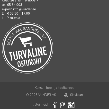
Kesk tee 9, Jüri Tehnopark
tel. 65 64 003
e-post:
info@vunder.ee
E – R 08.30 – 17.00
L – P suletud
Kunsti-, hobi- ja koolitarbed
© 2026 VUNDER AS
Sisukaart
Jälgi meid: