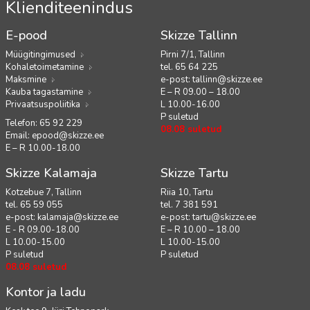
Klienditeenindus
E-pood
Skizze Tallinn
Müügitingimused
Pirni 7/1, Tallinn
Kohaletoimetamine
tel. 65 64 225
Maksmine
e-post:
tallinn@skizze.ee
Kauba tagastamine
E – R 09.00 – 18.00
Privaatsuspoliitika
L 10.00-16.00
P suletud
Telefon: 65 92 229
08.08 suletud
Email:
epood@skizze.ee
E – R 10.00-18.00
Skizze Kalamaja
Skizze Tartu
Kotzebue 7, Tallinn
Riia 10, Tartu
tel. 65 59 055
tel. 7 381 591
e-post:
kalamaja@skizze.ee
e-post:
tartu@skizze.ee
E - R 09.00-18.00
E – R 10.00 – 18.00
L 10.00-15.00
L 10.00-15.00
P suletud
P suletud
08.08 suletud
Kontor ja ladu