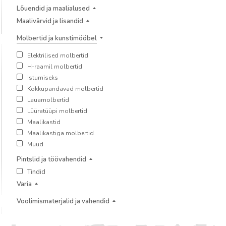
Lõuendid ja maalialused
Maalivärvid ja lisandid
Molbertid ja kunstimööbel
Elektrilised molbertid
H-raamil molbertid
Istumiseks
Kokkupandavad molbertid
Lauamolbertid
Lüüratüüpi molbertid
Maalikastid
Maalikastiga molbertid
Muud
Pintslid ja töövahendid
Tindid
Varia
Voolimismaterjalid ja vahendid