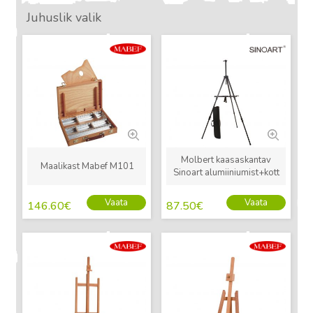
Juhuslik valik
Uus
Uus
Molbert kaasaskantav
Maalikast Mabef M101
Sinoart alumiiniumist+kott
Vaata
Vaata
146.60
€
87.50
€
Uus
Uus