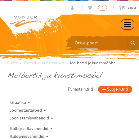
Eesti
0
Skizze
Tooted
Kunstitarbed
Molbertid ja kunstimööbel
Molbertid ja kunstimööbel
Puhasta filtrid
—
Sulge filtrid
Graafika
Joonestustarbed
Joonistamisvahendid
Kalligraafiavahendid
Kuldamisvahendid