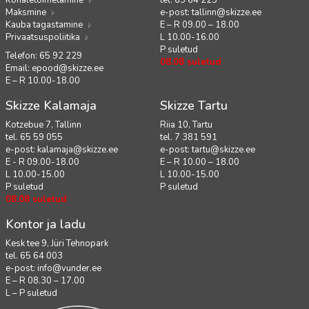
Maksmine
e-post:
tallinn@skizze.ee
Kauba tagastamine
E – R 09.00 – 18.00
Privaatsuspoliitika
L 10.00-16.00
P suletud
Telefon: 65 92 229
08.08 suletud
Email:
epood@skizze.ee
E – R 10.00-18.00
Skizze Kalamaja
Skizze Tartu
Kotzebue 7, Tallinn
Riia 10, Tartu
tel. 65 59 055
tel. 7 381 591
e-post:
kalamaja@skizze.ee
e-post:
tartu@skizze.ee
E - R 09.00-18.00
E – R 10.00 – 18.00
L 10.00-15.00
L 10.00-15.00
P suletud
P suletud
08.08 suletud
Kontor ja ladu
Kesk tee 9, Jüri Tehnopark
tel. 65 64 003
e-post:
info@vunder.ee
E – R 08.30 – 17.00
L – P suletud