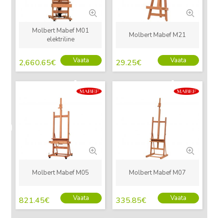
Molbert Mabef M01
Molbert Mabef M21
elektriline
Vaata
Vaata
2,660.65
€
29.25
€
Uus
Uus
Molbert Mabef M05
Molbert Mabef M07
Vaata
Vaata
821.45
€
335.85
€