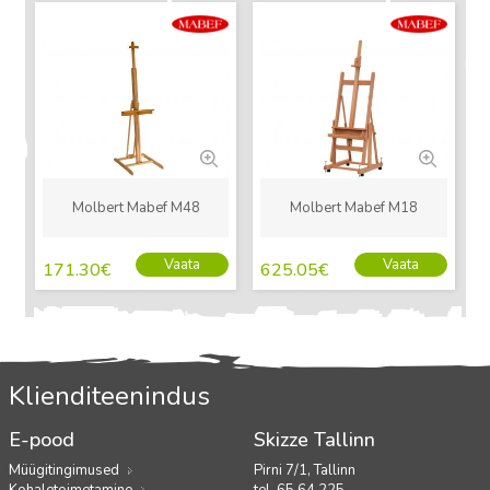
Uus
Uus
Molbert Mabef M48
Molbert Mabef M18
Vaata
Vaata
171.30
€
625.05
€
Klienditeenindus
E-pood
Skizze Tallinn
Müügitingimused
Pirni 7/1, Tallinn
Kohaletoimetamine
tel. 65 64 225