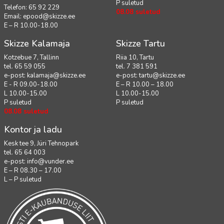
P suletud
Telefon: 65 92 229
08.08 suletud
Email:
epood@skizze.ee
E – R 10.00-18.00
Skizze Kalamaja
Skizze Tartu
Kotzebue 7, Tallinn
Riia 10, Tartu
tel. 65 59 055
tel. 7 381 591
e-post:
kalamaja@skizze.ee
e-post:
tartu@skizze.ee
E - R 09.00-18.00
E – R 10.00 – 18.00
L 10.00-15.00
L 10.00-15.00
P suletud
P suletud
08.08 suletud
Kontor ja ladu
Kesk tee 9, Jüri Tehnopark
tel. 65 64 003
e-post:
info@vunder.ee
E – R 08.30 – 17.00
L – P suletud