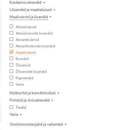
Kuldamisvahendid
Lõuendid ja maalialused
Maalivärvid ja lisandid
Akrüülvärvid
Akrüülvärvide lisandid
Akvarellvärvid
Akvarellvärvide lisandid
Guaššvärvid
Krundid
Õlivärvid
Õlivärvide lisandid
Pigmendid
Varia
Molbertid ja kunstimööbel
Pintslid ja töövahendid
Tindid
Varia
Voolimismaterjalid ja vahendid