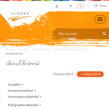
Eesti
0
Skizze
Tooted
Kunstitarbed
Maalivärvid ja lisandid
Guaššvärvid
Guaššvärvid
Puhasta filtrid
—
Sulge filtrid
Graafika
Joonestustarbed
Joonistamisvahendid
Kalligraafiavahendid