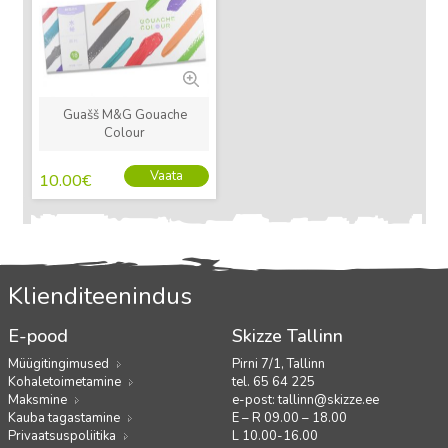
Guašš M&G Gouache
Colour
Vaata
10.00
€
Klienditeenindus
E-pood
Skizze Tallinn
Müügitingimused
Pirni 7/1, Tallinn
Kohaletoimetamine
tel. 65 64 225
Maksmine
e-post:
tallinn@skizze.ee
Kauba tagastamine
E – R 09.00 – 18.00
Privaatsuspoliitika
L 10.00-16.00