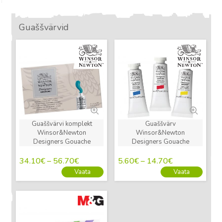
Guaššvärvid
Uus
Uus
Guaššvärvi komplekt
Guaššvärv
Winsor&Newton
Winsor&Newton
Designers Gouache
Designers Gouache
34.10
€
–
56.70
€
5.60
€
–
14.70
€
Vaata
Vaata
Uus