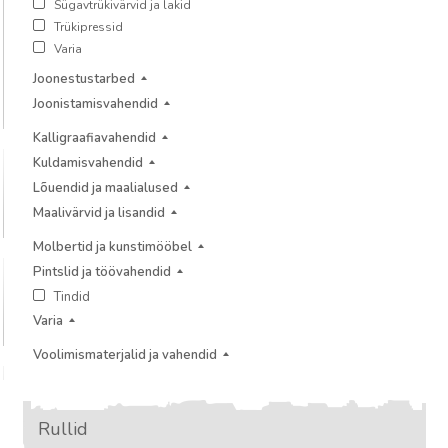
Sügavtrükivärvid ja lakid
Trükipressid
Varia
Joonestustarbed
Joonistamisvahendid
Kalligraafiavahendid
Kuldamisvahendid
Lõuendid ja maalialused
Maalivärvid ja lisandid
Molbertid ja kunstimööbel
Pintslid ja töövahendid
Tindid
Varia
Voolimismaterjalid ja vahendid
Rullid