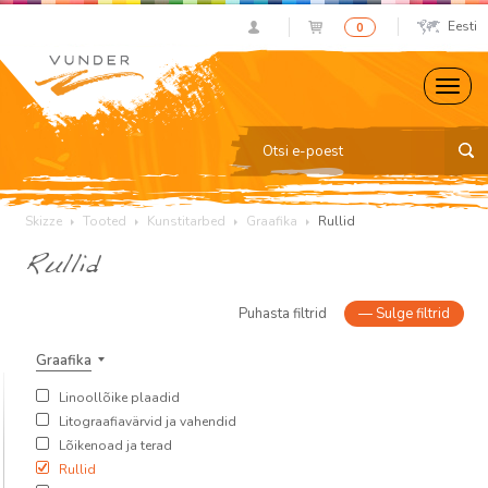
Eesti
0
Skizze
Tooted
Kunstitarbed
Graafika
Rullid
Rullid
Puhasta filtrid
—
Sulge filtrid
Graafika
Linoollõike plaadid
Litograafiavärvid ja vahendid
Lõikenoad ja terad
Rullid