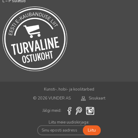
L – P suletud
Kunsti-, hobi- ja koolitarbed
© 2026 VUNDER AS
Sisukaart
Jälgi meid:
Liitu meie uudiskirjaga: