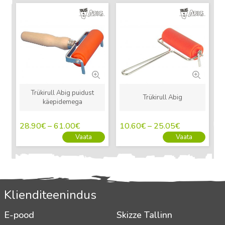
Uus
Uus
Trükirull Abig puidust
Trükirull Abig
käepidemega
28.90
€
–
61.00
€
10.60
€
–
25.05
€
Vaata
Vaata
Klienditeenindus
E-pood
Skizze Tallinn