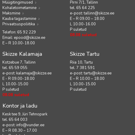
Müügitingimused
Pirni 7/1, Tallinn
Kohaletoimetamine
tel. 65 64 225
Maksmine
e-post:
tallinn@skizze.ee
Kauba tagastamine
E – R 09.00 – 18.00
Privaatsuspoliitika
L 10.00-16.00
P suletud
Telefon: 65 92 229
08.08 suletud
Email:
epood@skizze.ee
E – R 10.00-18.00
Skizze Kalamaja
Skizze Tartu
Kotzebue 7, Tallinn
Riia 10, Tartu
tel. 65 59 055
tel. 7 381 591
e-post:
kalamaja@skizze.ee
e-post:
tartu@skizze.ee
E - R 09.00-18.00
E – R 10.00 – 18.00
L 10.00-15.00
L 10.00-15.00
P suletud
P suletud
08.08 suletud
Kontor ja ladu
Kesk tee 9, Jüri Tehnopark
tel. 65 64 003
e-post:
info@vunder.ee
E – R 08.30 – 17.00