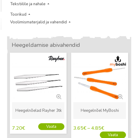
Tekstiilile ja nahale
Toorikud
Voolimismaterjalid ja vahendid
Heegeldamise abivahendid
Uus
Uus
Heegelnõelad Rayher 3tk
Heegelnõel MyBoshi
Vaata
7.20
€
3.65
€
–
4.85
€
Vaata