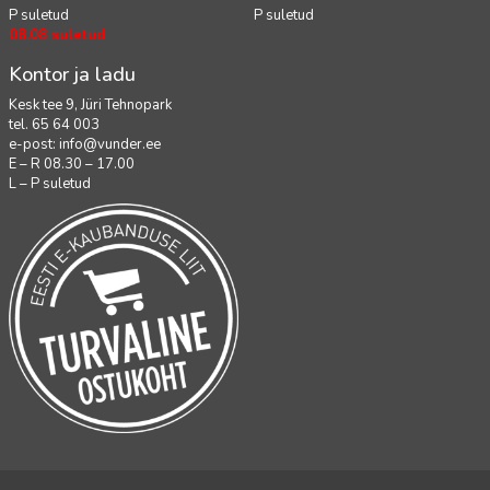
P suletud
P suletud
08.08 suletud
Kontor ja ladu
Kesk tee 9, Jüri Tehnopark
tel. 65 64 003
e-post:
info@vunder.ee
E – R 08.30 – 17.00
L – P suletud