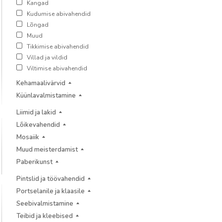
Kangad
Kudumise abivahendid
Lõngad
Muud
Tikkimise abivahendid
Villad ja vildid
Viltimise abivahendid
Kehamaalivärvid
Küünlavalmistamine
Liimid ja lakid
Lõikevahendid
Mosaiik
Muud meisterdamist
Paberikunst
Pintslid ja töövahendid
Portselanile ja klaasile
Seebivalmistamine
Teibid ja kleebised