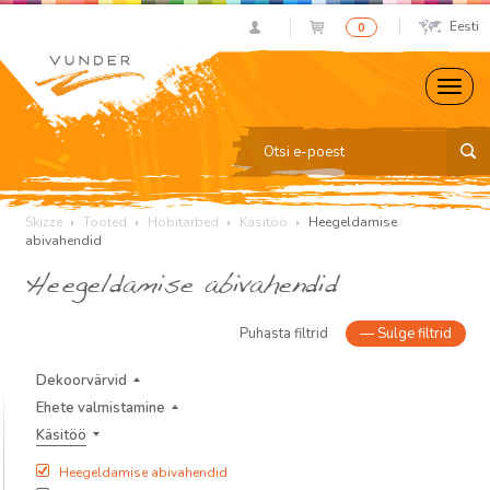
Eesti
0
Skizze
Tooted
Hobitarbed
Käsitöö
Heegeldamise
abivahendid
Heegeldamise abivahendid
Puhasta filtrid
—
Sulge filtrid
Dekoorvärvid
Ehete valmistamine
Käsitöö
Heegeldamise abivahendid