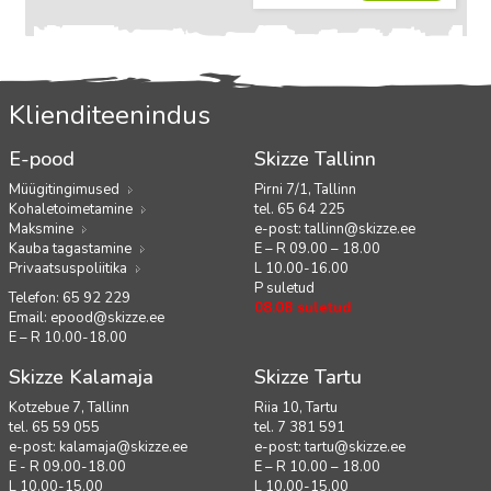
Klienditeenindus
E-pood
Skizze Tallinn
Müügitingimused
Pirni 7/1, Tallinn
Kohaletoimetamine
tel. 65 64 225
Maksmine
e-post:
tallinn@skizze.ee
Kauba tagastamine
E – R 09.00 – 18.00
Privaatsuspoliitika
L 10.00-16.00
P suletud
Telefon: 65 92 229
08.08 suletud
Email:
epood@skizze.ee
E – R 10.00-18.00
Skizze Kalamaja
Skizze Tartu
Kotzebue 7, Tallinn
Riia 10, Tartu
tel. 65 59 055
tel. 7 381 591
e-post:
kalamaja@skizze.ee
e-post:
tartu@skizze.ee
E - R 09.00-18.00
E – R 10.00 – 18.00
L 10.00-15.00
L 10.00-15.00