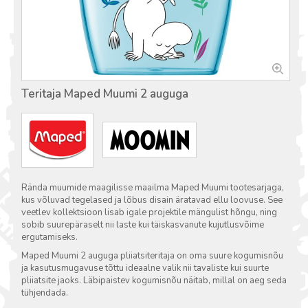
Teritaja Maped Muumi 2 auguga
Rända muumide maagilisse maailma Maped Muumi tootesarjaga,
kus võluvad tegelased ja lõbus disain äratavad ellu loovuse. See
veetlev kollektsioon lisab igale projektile mängulist hõngu, ning
sobib suurepäraselt nii laste kui täiskasvanute kujutlusvõime
ergutamiseks.
Maped Muumi 2 auguga pliiatsiteritaja on oma suure kogumisnõu
ja kasutusmugavuse tõttu ideaalne valik nii tavaliste kui suurte
pliiatsite jaoks. Läbipaistev kogumisnõu näitab, millal on aeg seda
tühjendada.