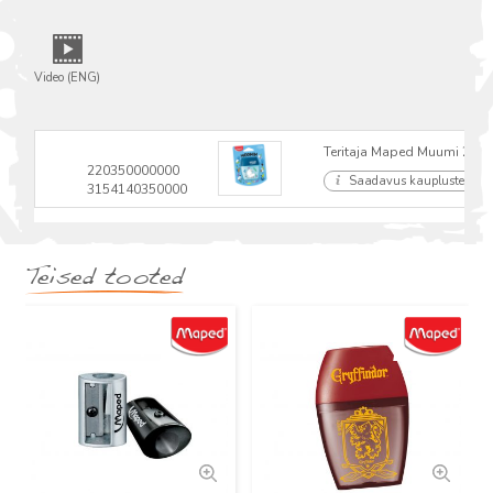
Video (ENG)
Teritaja Maped Muumi 2 aug
220350000000
Saadavus kauplustes
3154140350000
Teised tooted
Uus
Uus