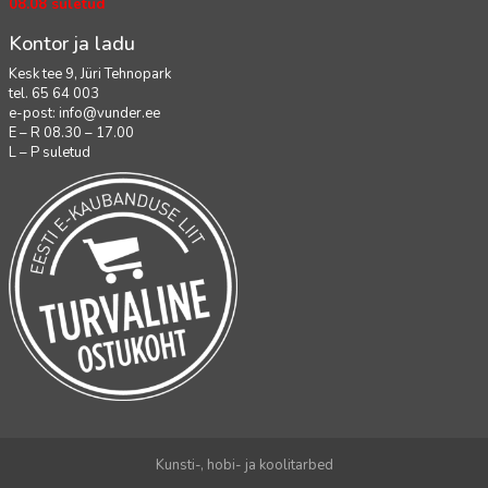
08.08 suletud
Kontor ja ladu
Kesk tee 9, Jüri Tehnopark
tel. 65 64 003
e-post:
info@vunder.ee
E – R 08.30 – 17.00
L – P suletud
Kunsti-, hobi- ja koolitarbed