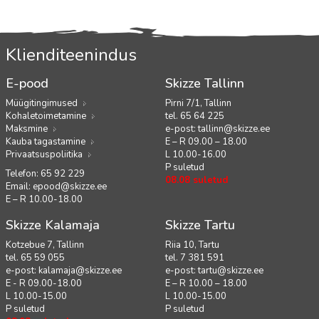
Klienditeenindus
E-pood
Skizze Tallinn
Müügitingimused
Pirni 7/1, Tallinn
Kohaletoimetamine
tel. 65 64 225
Maksmine
e-post:
tallinn@skizze.ee
Kauba tagastamine
E – R 09.00 – 18.00
Privaatsuspoliitika
L 10.00-16.00
P suletud
Telefon: 65 92 229
08.08 suletud
Email:
epood@skizze.ee
E – R 10.00-18.00
Skizze Kalamaja
Skizze Tartu
Kotzebue 7, Tallinn
Riia 10, Tartu
tel. 65 59 055
tel. 7 381 591
e-post:
kalamaja@skizze.ee
e-post:
tartu@skizze.ee
E - R 09.00-18.00
E – R 10.00 – 18.00
L 10.00-15.00
L 10.00-15.00
P suletud
P suletud