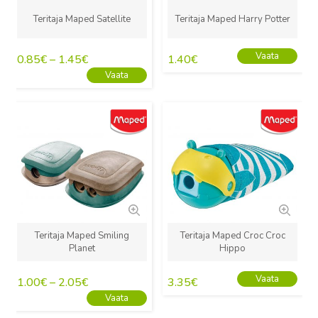
Teritaja Maped Satellite
Teritaja Maped Harry Potter
Vaata
0.85
€
–
1.45
€
1.40
€
Vaata
Uus
Uus
Teritaja Maped Smiling
Teritaja Maped Croc Croc
Planet
Hippo
Vaata
1.00
€
–
2.05
€
3.35
€
Vaata