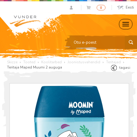
Eesti
0
Skizze
Tooted
Koolitarbed
Joonistusvahendid
Teritajad
Teritaja Maped Muumi 2 auguga
tagasi