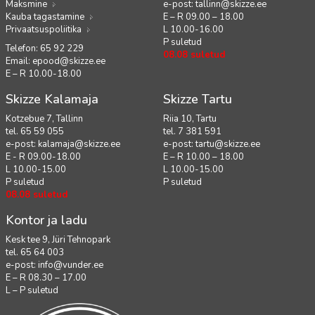
Maksmine
e-post:
tallinn@skizze.ee
Kauba tagastamine
E – R 09.00 – 18.00
Privaatsuspoliitika
L 10.00-16.00
P suletud
Telefon: 65 92 229
08.08 suletud
Email:
epood@skizze.ee
E – R 10.00-18.00
Skizze Kalamaja
Skizze Tartu
Kotzebue 7, Tallinn
Riia 10, Tartu
tel. 65 59 055
tel. 7 381 591
e-post:
kalamaja@skizze.ee
e-post:
tartu@skizze.ee
E - R 09.00-18.00
E – R 10.00 – 18.00
L 10.00-15.00
L 10.00-15.00
P suletud
P suletud
08.08 suletud
Kontor ja ladu
Kesk tee 9, Jüri Tehnopark
tel. 65 64 003
e-post:
info@vunder.ee
E – R 08.30 – 17.00
L – P suletud