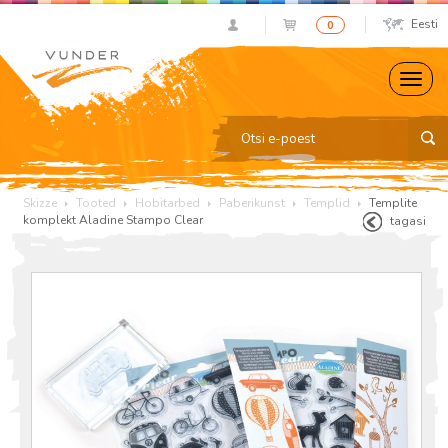
Eesti
0
Skizze
Tooted
Hobitarbed
Paberikunst
Templid
Templite
komplekt Aladine Stampo Clear
tagasi