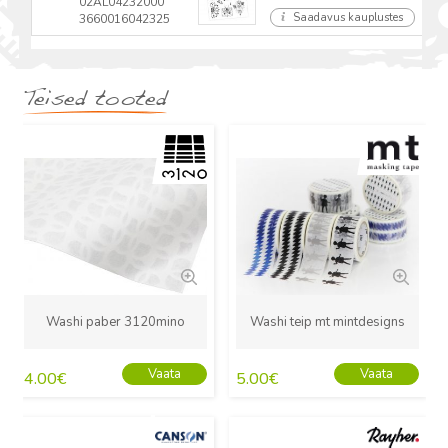
02AL04232000
Saadavus kauplustes
3660016042325
Teised tooted
Uus
Uus
Washi paber 3120mino
Washi teip mt mintdesigns
Vaata
Vaata
4.00
€
5.00
€
Uus
Uus