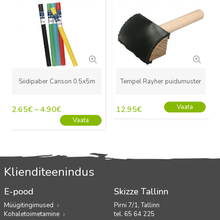
Siidipaber Canson 0.5x5m
Tempel Rayher puidumuster
Vaata
2.65
€
–
4.90
€
12.95
€
Vaata
Klienditeenindus
E-pood
Skizze Tallinn
Müügitingimused
Pirni 7/1, Tallinn
Kohaletoimetamine
tel. 65 64 225