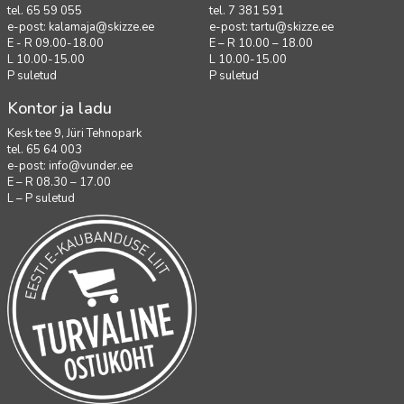
tel. 65 59 055
tel. 7 381 591
e-post:
kalamaja@skizze.ee
e-post:
tartu@skizze.ee
E - R 09.00-18.00
E – R 10.00 – 18.00
L 10.00-15.00
L 10.00-15.00
P suletud
P suletud
Kontor ja ladu
Kesk tee 9, Jüri Tehnopark
tel. 65 64 003
e-post:
info@vunder.ee
E – R 08.30 – 17.00
L – P suletud