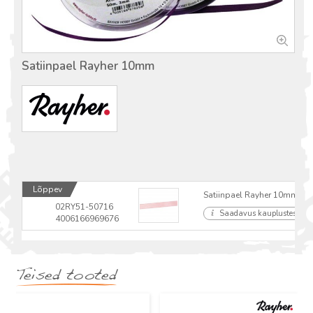
Satiinpael Rayher 10mm
Lõppev
Satiinpael Rayher 10mm 1m
02RY51-50716
Saadavus kauplustes
4006166969676
Teised tooted
Uus
Uus