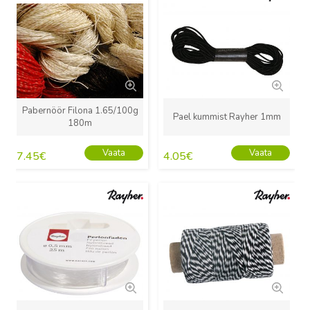
Pabernöör Filona 1.65/100g
Pael kummist Rayher 1mm
180m
Vaata
Vaata
7.45
€
4.05
€
Uus
Uus