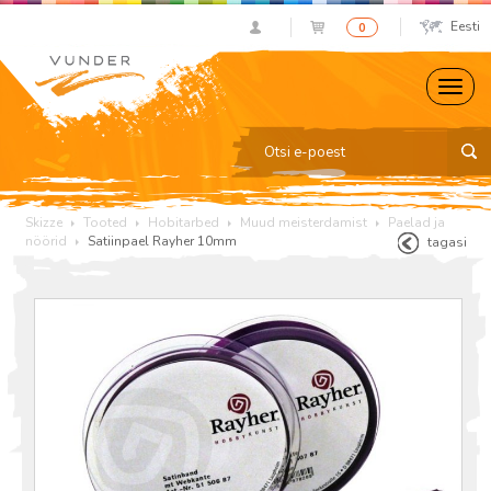
Eesti
0
Skizze
Tooted
Hobitarbed
Muud meisterdamist
Paelad ja
nöörid
Satiinpael Rayher 10mm
tagasi