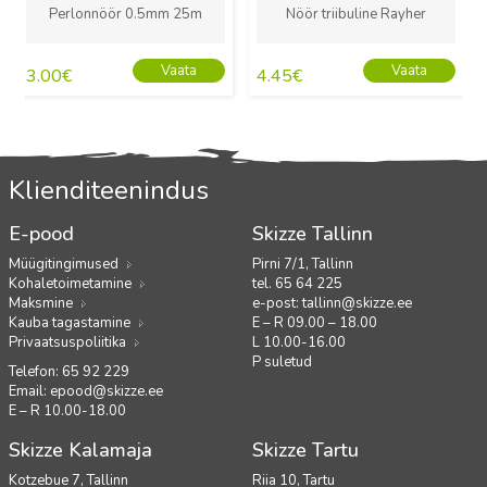
Perlonnöör 0.5mm 25m
Nöör triibuline Rayher
Vaata
Vaata
3.00
€
4.45
€
Klienditeenindus
E-pood
Skizze Tallinn
Müügitingimused
Pirni 7/1, Tallinn
Kohaletoimetamine
tel. 65 64 225
Maksmine
e-post:
tallinn@skizze.ee
Kauba tagastamine
E – R 09.00 – 18.00
Privaatsuspoliitika
L 10.00-16.00
P suletud
Telefon: 65 92 229
Email:
epood@skizze.ee
E – R 10.00-18.00
Skizze Kalamaja
Skizze Tartu
Kotzebue 7, Tallinn
Riia 10, Tartu