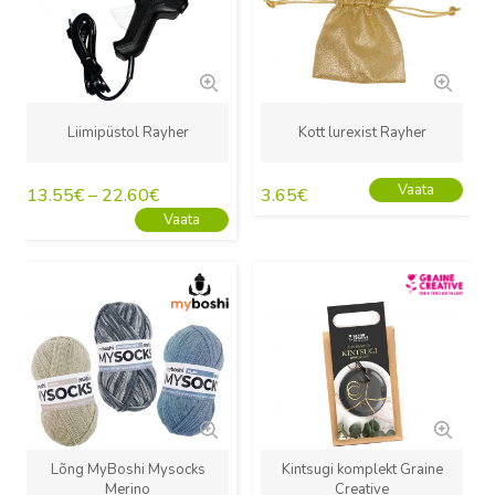
Liimipüstol Rayher
Kott lurexist Rayher
Vaata
13.55
€
–
22.60
€
3.65
€
Vaata
Uus
Uus
Lõng MyBoshi Mysocks
Kintsugi komplekt Graine
Merino
Creative