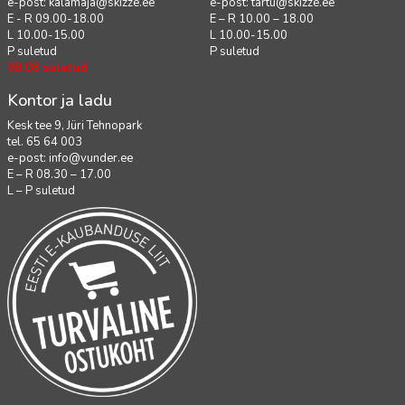
e-post:
kalamaja@skizze.ee
e-post:
tartu@skizze.ee
E - R 09.00-18.00
E – R 10.00 – 18.00
L 10.00-15.00
L 10.00-15.00
P suletud
P suletud
08.08 suletud
Kontor ja ladu
Kesk tee 9, Jüri Tehnopark
tel. 65 64 003
e-post:
info@vunder.ee
E – R 08.30 – 17.00
L – P suletud