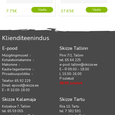
Vaata
Vaata
7.75
€
37.65
€
Klienditeenindus
E-pood
Skizze Tallinn
Müügitingimused
Pirni 7/1, Tallinn
Kohaletoimetamine
tel. 65 64 225
Maksmine
e-post:
tallinn@skizze.ee
Kauba tagastamine
E – R 09.00 – 18.00
Privaatsuspoliitika
L 10.00-16.00
P suletud
Telefon: 65 92 229
08.08 suletud
Email:
epood@skizze.ee
E – R 10.00-18.00
Skizze Kalamaja
Skizze Tartu
Kotzebue 7, Tallinn
Riia 10, Tartu
tel. 65 59 055
tel. 7 381 591