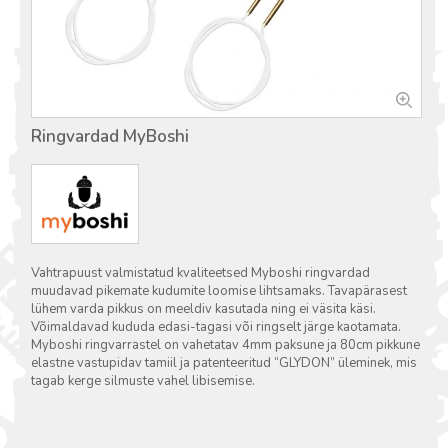
Ringvardad MyBoshi
Vahtrapuust valmistatud kvaliteetsed Myboshi ringvardad
muudavad pikemate kudumite loomise lihtsamaks. Tavapärasest
lühem varda pikkus on meeldiv kasutada ning ei väsita käsi.
Võimaldavad kududa edasi-tagasi või ringselt järge kaotamata.
Myboshi ringvarrastel on vahetatav 4mm paksune ja 80cm pikkune
elastne vastupidav tamiil ja patenteeritud “GLYDON” üleminek, mis
tagab kerge silmuste vahel libisemise.