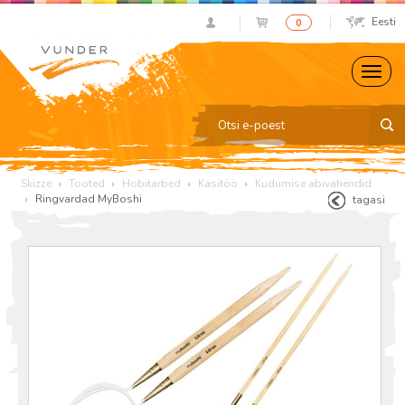
Eesti
0
Skizze
Tooted
Hobitarbed
Käsitöö
Kudumise abivahendid
Ringvardad MyBoshi
tagasi