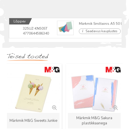
Lõppev
Märkmik Smiltainis A5 50 lehte 
325UZ-KN50ST
Saadavus kauplustes
4770644586340
Teised tooted
Uus
Uus
Märkmik M&G Sakura
Märkmik M&G Sweets Junkie
plastikkaanega