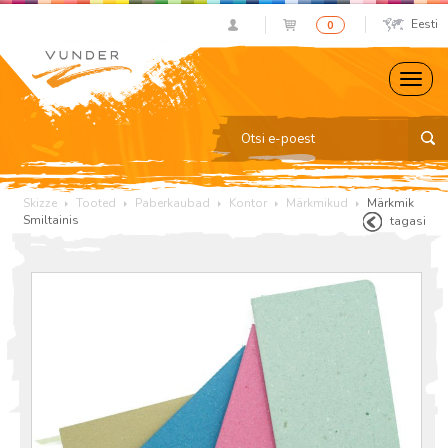
Eesti
0
Skizze
Tooted
Paberkaubad
Kontor
Märkmikud
Märkmik
Smiltainis
tagasi