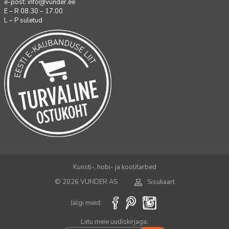
e-post:
info@vunder.ee
E – R 08.30 – 17.00
L – P suletud
Kunsti-, hobi- ja koolitarbed
© 2026 VUNDER AS
Sisukaart
Jälgi meid:
Liitu meie uudiskirjaga: