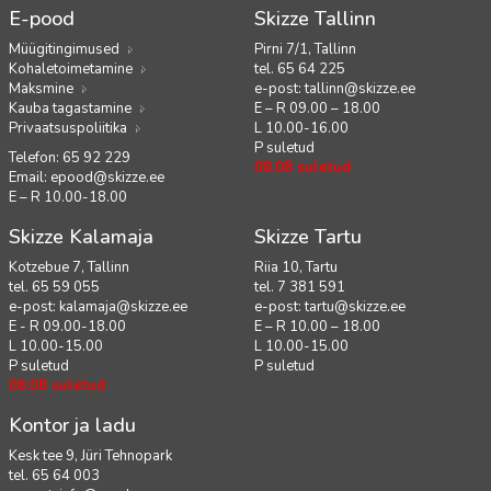
E-pood
Skizze Tallinn
Müügitingimused
Pirni 7/1, Tallinn
Kohaletoimetamine
tel. 65 64 225
Maksmine
e-post:
tallinn@skizze.ee
Kauba tagastamine
E – R 09.00 – 18.00
Privaatsuspoliitika
L 10.00-16.00
P suletud
Telefon: 65 92 229
08.08 suletud
Email:
epood@skizze.ee
E – R 10.00-18.00
Skizze Kalamaja
Skizze Tartu
Kotzebue 7, Tallinn
Riia 10, Tartu
tel. 65 59 055
tel. 7 381 591
e-post:
kalamaja@skizze.ee
e-post:
tartu@skizze.ee
E - R 09.00-18.00
E – R 10.00 – 18.00
L 10.00-15.00
L 10.00-15.00
P suletud
P suletud
08.08 suletud
Kontor ja ladu
Kesk tee 9, Jüri Tehnopark
tel. 65 64 003