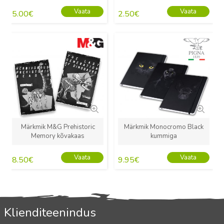
Vaata
Vaata
5.00
€
2.50
€
Uus
Uus
Märkmik M&G Prehistoric
Märkmik Monocromo Black
Memory kõvakaas
kummiga
Vaata
Vaata
8.50
€
9.95
€
Klienditeenindus