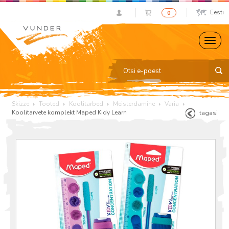
Eesti
0
Skizze
Tooted
Koolitarbed
Meisterdamine
Varia
Koolitarvete komplekt Maped Kidy Learn
tagasi