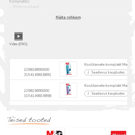
Komplektis:
– 20cm joonlaud
– pliiatsiteritaja (1 auguga)
Näita rohkem
– kustukumm
– näritava pliiatsiotsaga HB pliiats (toidukvaliteediga silikoon)
Video (ENG)
Koolitarvete komplekt Maped K
229818890000
Saadavus kauplustes
3154149818891
Koolitarvete komplekt Maped Ki
229819890000
Saadavus kauplustes
3154149819898
Teised tooted
Uus
Uus