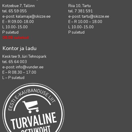
Kotzebue 7, Tallinn
Riia 10, Tartu
tel. 65 59 055
tel. 7 381 591
e-post:
kalamaja@skizze.ee
e-post:
tartu@skizze.ee
E - R 09.00-18.00
E – R 10.00 – 18.00
L 10.00-15.00
L 10.00-15.00
P suletud
P suletud
08.08 suletud
Kontor ja ladu
Kesk tee 9, Jüri Tehnopark
tel. 65 64 003
e-post:
info@vunder.ee
E – R 08.30 – 17.00
L – P suletud