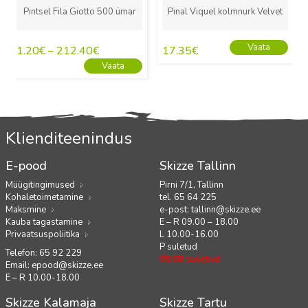
Pintsel Fila Giotto 500 ümar
Pinal Viquel kolmnurk Velvet
Vaata
1.20
€
–
212.40
€
17.35
€
Vaata
Klienditeenindus
E-pood
Skizze Tallinn
Müügitingimused
Pirni 7/1, Tallinn
Kohaletoimetamine
tel. 65 64 225
Maksmine
e-post:
tallinn@skizze.ee
Kauba tagastamine
E – R 09.00 – 18.00
Privaatsuspoliitika
L 10.00-16.00
P suletud
Telefon: 65 92 229
08.08 suletud
Email:
epood@skizze.ee
E – R 10.00-18.00
Skizze Kalamaja
Skizze Tartu