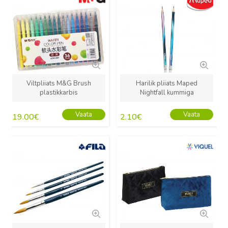
Viltpliiats M&G Brush
Harilik pliiats Maped
plastikkarbis
Nightfall kummiga
Vaata
Vaata
19.00
€
2.10
€
Uus
Uus