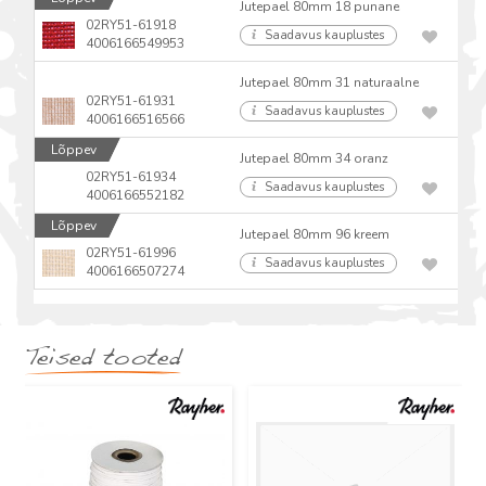
Jutepael 80mm 18 punane
02RY51-61918
Saadavus kauplustes
4006166549953
Jutepael 80mm 31 naturaalne
02RY51-61931
Saadavus kauplustes
4006166516566
Lõppev
Jutepael 80mm 34 oranz
02RY51-61934
Saadavus kauplustes
4006166552182
Lõppev
Jutepael 80mm 96 kreem
02RY51-61996
Saadavus kauplustes
4006166507274
Teised tooted
Uus
Uus