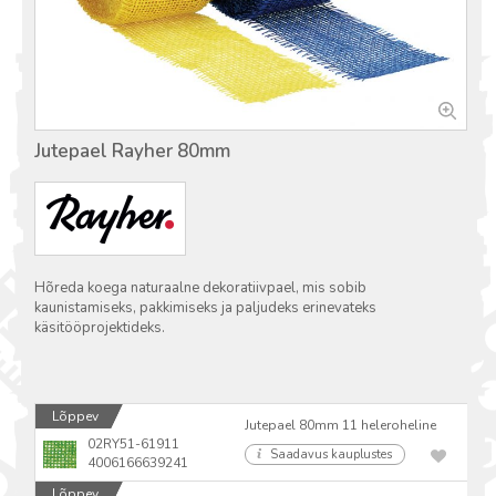
Jutepael Rayher 80mm
Hõreda koega naturaalne dekoratiivpael, mis sobib
kaunistamiseks, pakkimiseks ja paljudeks erinevateks
käsitööprojektideks.
Lõppev
Jutepael 80mm 11 heleroheline
02RY51-61911
Saadavus kauplustes
4006166639241
Lõppev