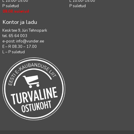
L 10.00-15.00
L 10.00-15.00
P suletud
P suletud
08.08 suletud
Kontor ja ladu
Kesk tee 9, Jüri Tehnopark
tel. 65 64 003
e-post:
info@vunder.ee
E – R 08.30 – 17.00
L – P suletud