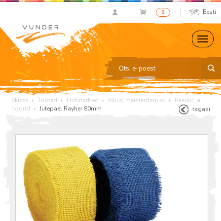
Eesti
0
Skizze
Tooted
Hobitarbed
Muud meisterdamist
Paelad ja
nöörid
Jutepael Rayher 80mm
tagasi