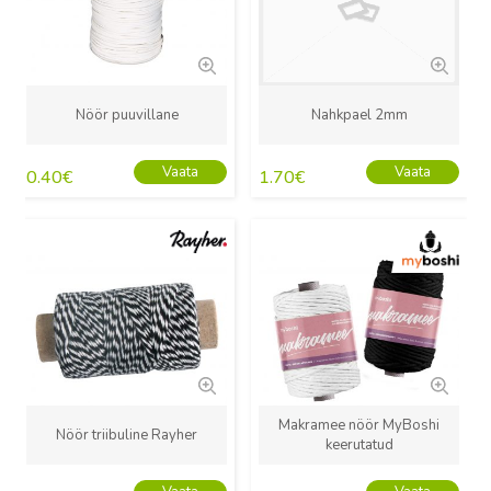
Nöör puuvillane
Nahkpael 2mm
Vaata
Vaata
0.40
€
1.70
€
Uus
Uus
Makramee nöör MyBoshi
Nöör triibuline Rayher
keerutatud