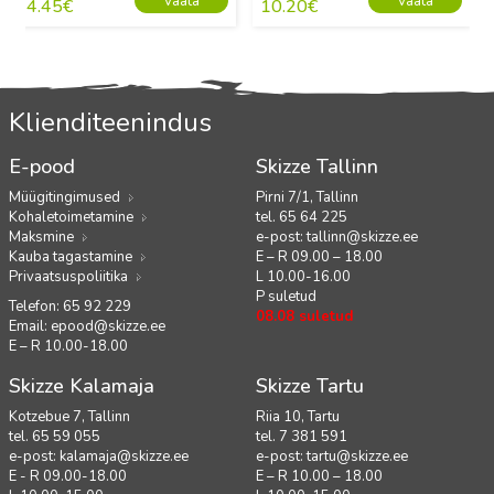
Vaata
Vaata
4.45
€
10.20
€
Klienditeenindus
E-pood
Skizze Tallinn
Müügitingimused
Pirni 7/1, Tallinn
Kohaletoimetamine
tel. 65 64 225
Maksmine
e-post:
tallinn@skizze.ee
Kauba tagastamine
E – R 09.00 – 18.00
Privaatsuspoliitika
L 10.00-16.00
P suletud
Telefon: 65 92 229
08.08 suletud
Email:
epood@skizze.ee
E – R 10.00-18.00
Skizze Kalamaja
Skizze Tartu
Kotzebue 7, Tallinn
Riia 10, Tartu
tel. 65 59 055
tel. 7 381 591
e-post:
kalamaja@skizze.ee
e-post:
tartu@skizze.ee
E - R 09.00-18.00
E – R 10.00 – 18.00