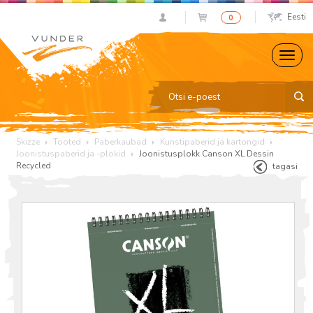
Eesti
0
Skizze
Tooted
Paberkaubad
Kunstipaberid ja kartongid
Joonistuspaberid ja -plokid
Joonistusplokk Canson XL Dessin
Recycled
tagasi