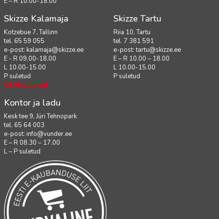
E – R 10.00-18.00
Skizze Kalamaja
Skizze Tartu
Kotzebue 7, Tallinn
Riia 10, Tartu
tel. 65 59 055
tel. 7 381 591
e-post:
kalamaja@skizze.ee
e-post:
tartu@skizze.ee
E - R 09.00-18.00
E – R 10.00 – 18.00
L 10.00-15.00
L 10.00-15.00
P suletud
P suletud
08.08 suletud
Kontor ja ladu
Kesk tee 9, Jüri Tehnopark
tel. 65 64 003
e-post:
info@vunder.ee
E – R 08.30 – 17.00
L – P suletud