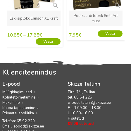
Postkaardi toorik Smlt Art
Eskiisiplokk Canson XL Kraft
must
Vaata
10.85
€
–
17.85
€
7.95
€
Vaata
Klienditeenindus
E-pood
Skizze Tallinn
Müügitingimused
Pirni 7/1, Tallinn
Kohaletoimetamine
tel. 65 64 225
Maksmine
e-post:
tallinn@skizze.ee
Kauba tagastamine
E – R 09.00 – 18.00
Privaatsuspoliitika
L 10.00-16.00
P suletud
Telefon: 65 92 229
08.08 suletud
Email:
epood@skizze.ee