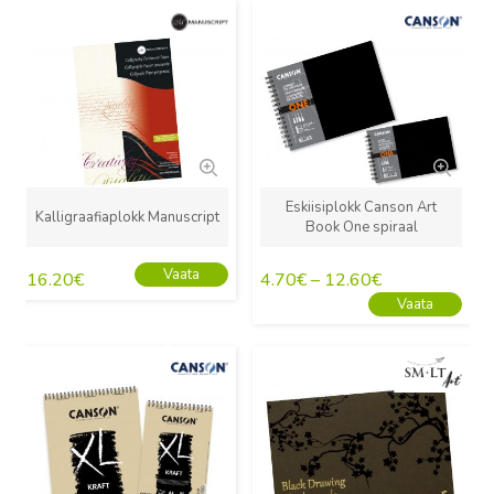
Uus
Uus
Eskiisiplokk Canson Art
Kalligraafiaplokk Manuscript
Book One spiraal
Vaata
16.20
€
4.70
€
–
12.60
€
Vaata
Uus
Uus