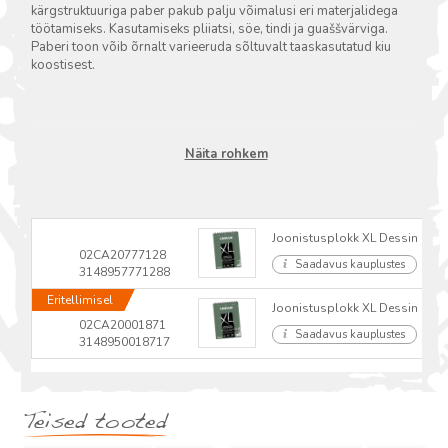
kärgstruktuuriga paber pakub palju võimalusi eri materjalidega
töötamiseks. Kasutamiseks pliiatsi, söe, tindi ja guaššvärviga.
Paberi toon võib õrnalt varieeruda sõltuvalt taaskasutatud kiu
koostisest.
Näita rohkem
Joonistusplokk XL Dessin Recyc
02CA20777128
Saadavus kauplustes
3148957771288
Eritellimisel
Joonistusplokk XL Dessin Recyc
02CA20001871
Saadavus kauplustes
3148950018717
Teised tooted