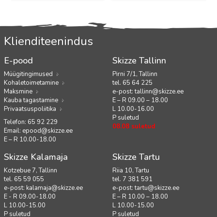
Klienditeenindus
E-pood
Skizze Tallinn
Müügitingimused
Pirni 7/1, Tallinn
Kohaletoimetamine
tel. 65 64 225
Maksmine
e-post:
tallinn@skizze.ee
Kauba tagastamine
E – R 09.00 – 18.00
Privaatsuspoliitika
L 10.00-16.00
P suletud
Telefon: 65 92 229
08.08 suletud
Email:
epood@skizze.ee
E – R 10.00-18.00
Skizze Kalamaja
Skizze Tartu
Kotzebue 7, Tallinn
Riia 10, Tartu
tel. 65 59 055
tel. 7 381 591
e-post:
kalamaja@skizze.ee
e-post:
tartu@skizze.ee
E - R 09.00-18.00
E – R 10.00 – 18.00
L 10.00-15.00
L 10.00-15.00
P suletud
P suletud