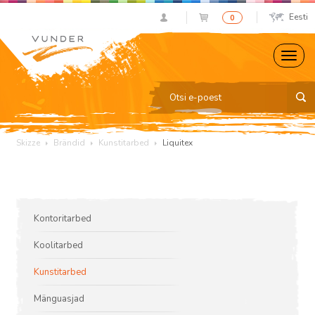
Eesti
0
Skizze
Brändid
Kunstitarbed
Liquitex
Kontoritarbed
Koolitarbed
Kunstitarbed
Mänguasjad