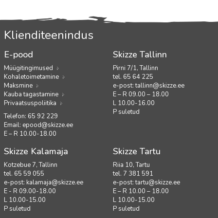
Klienditeenindus
E-pood
Skizze Tallinn
Müügitingimused
Pirni 7/1, Tallinn
Kohaletoimetamine
tel. 65 64 225
Maksmine
e-post:
tallinn@skizze.ee
Kauba tagastamine
E – R 09.00 – 18.00
Privaatsuspoliitika
L 10.00-16.00
P suletud
Telefon: 65 92 229
Email:
epood@skizze.ee
E – R 10.00-18.00
Skizze Kalamaja
Skizze Tartu
Kotzebue 7, Tallinn
Riia 10, Tartu
tel. 65 59 055
tel. 7 381 591
e-post:
kalamaja@skizze.ee
e-post:
tartu@skizze.ee
E - R 09.00-18.00
E – R 10.00 – 18.00
L 10.00-15.00
L 10.00-15.00
P suletud
P suletud