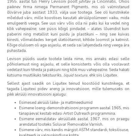
1955. aastal tuli Henry Levisoni poolt juhitav ja Cincinnatis, Ohios
paiknev firma nimega Permanent Pigments, mis oli valmistanud
õlivärve juba aastast 1933, välja uue tootega. See oli kunstnikele
mõeldud värv, mille koostises kasutati akrüülpolümeeri vaiku, mida
emulgeeriti veega. See uus värv võis olla nii paks kui ka vedel ning
kõik vahepealne; see püsis kõigil pindadel – alates lõuendist kuni
paberini ning metallist kuni puidu ja plastikuni – ning see kuivas
kiiresti, võimaldades kerget ületöötamist, kihtide loomist ja katmist.
Kõige olulisem oli aga asjaolu, et seda sai lahjendada ning veega ära
puhastada.
Levison püüdis uuele tootele leida nime, mis annaks edasi selle
põhiolemust ning asjaolu, et selle konsistents võis olla voolavast
vedelast kuni tiheda ja paksuni ning kõik muu vahepealne. Seda hakati
kutsuma muutlikuks tekstuuriks,
liquid texture
, ehk siis Liquitex.
Sellest ajast saadik on Liquitex teinud koostööd kunstnikega, et
tagada Liquitexi pidev areng ja innovatsioon, mille tulemuseks on
pikk akrüüli innovatsiooni ajalugu:
Esimesed akrüüli läike- ja mattmeediumid
Esimene loeng-demonstratsiooni programm aastal 1965, mis
tänapäeval kestab edasi Artist Outreach programmina.
Esimene eemaldatav akrüüllakk aastal 1967, mis on praegu
arendatud tooteks Soluvar Removable Varnish.
Esimene värv, mis kandis märgist ASTM standardi, toksilisuse,
kvaliteedi ja valguskindluse kohta.