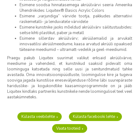
Esimene soodsa hinnatasemega akrüülvärvi seeria Ameerika
Ühendriikides: Liquitex® Basics Acrylic Colors
Esimene „varjundiga“ värvide tootja, pakkudes alternatiivi
raskemetalli- ja lenduvatele värvidele
Esimene kunstnike jaoks mõeldud akrüülvärv säilitustuubides:
seitse kihti plastikut, paber ja metall
Esimene sillerdav akrüülvärv; akrüülemailid ja arvukalt
innovaatilisi akrüülmeediume, kaasa arvatud akrüüli opaaksed
täiteaine meediumid – ultramatt-vedelik ja geel-meediumid.
Praegu pakub Liquitex suurimat valikut erksaid akrüülvärve,
meediume ja vahendeid, et kunstnikud saaksid pidevalt oma
loominguga katsetada ning selle uusi ja senitundmatuid tahke
avastada. Oma innovatsioonipüüdluste, loomingulise kire ja tugeva
sooviga jagada kunstilise eneseväljenduse rõõme läbi suurepäraste
hariduslike- ja kogukondlike kaasamisprogrammide on ja jääb
Liquitex kindlaks partneriks kunstnikele nende loomingulisel teel veel
aastakümneteks.
Külasta veebilehte
Külasta facebooki lehte
Vaata tooteid