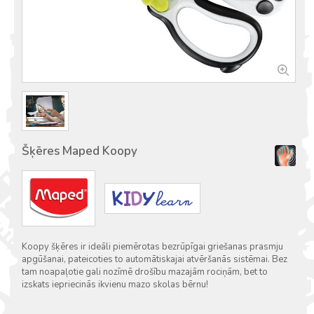
Šķēres Maped Koopy
Koopy šķēres ir ideāli piemērotas bezrūpīgai griešanas prasmju
apgūšanai, pateicoties to automātiskajai atvēršanās sistēmai. Bez
tam noapaļotie gali nozīmē drošību mazajām rociņām, bet to
izskats iepriecinās ikvienu mazo skolas bērnu!