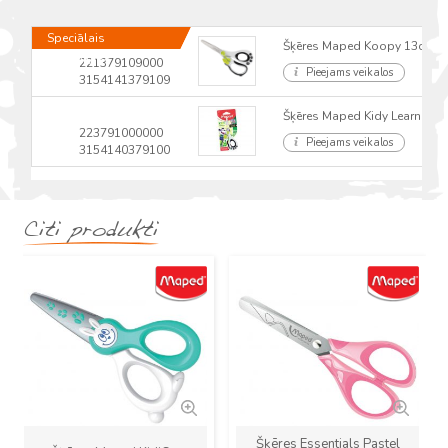
Speciālais
Šķēres Maped Koopy 13cm
pasūtījums
221379109000
Pieejams veikalos
3154141379109
Šķēres Maped Kidy Learn Koop
223791000000
Pieejams veikalos
3154140379100
Citi produkti
Jauns
Jauns
Šķēres Essentials Pastel