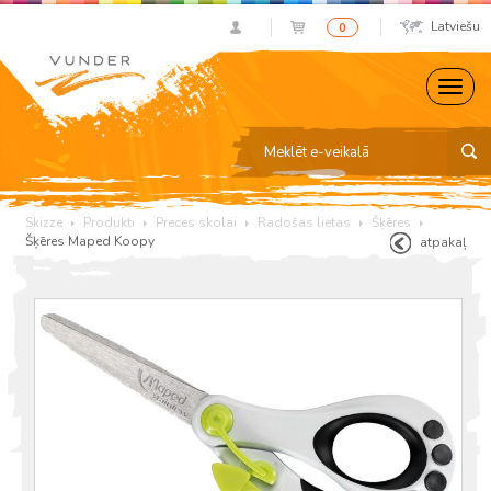
Latviešu
0
Skizze
Produkti
Preces skolai
Radošas lietas
Šķēres
Šķēres Maped Koopy
atpakaļ