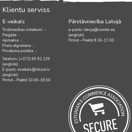
Klientu serviss
E-veikals
Pārstāvniecība Latvijā
Tirdzniecības noteikumi
e-pasts:
latvija@vunder.eu
Piegāde
(angliski)
Apmaksa
Pirmd – Piektd 8.30-17.00
Preču atgriešana
Privātuma politika
Telefons: (+372) 65 92 229
(angliski)
E-pasts:
eveikals@skizze.lv
(angliski)
Pirmd – Piektd 10.00-18.00