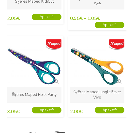
Šķēres Maped KidiCut
Soft
Apskatīt
2.05
€
0.95
€
–
1.05
€
Apskatīt
Jauns
Jauns
Šķēres Maped Jungle Fever
Šķēres Maped Pixel Party
Vivo
Apskatīt
Apskatīt
3.05
€
2.00
€