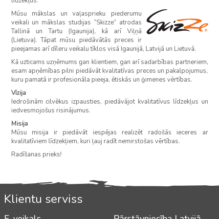
līdzekļus.
Mūsu mākslas un vaļasprieku piederumu
veikali un mākslas studijas “Skizze” atrodas
Tallinā un Tartu (Igaunija), kā arī Viļņā
(Lietuva). Tāpat mūsu piedāvātās preces ir
pieejamas arī dīleru veikalu tīklos visā Igaunijā, Latvijā un Lietuvā.
Kā uzticams uzņēmums gan klientiem, gan arī sadarbības partneriem,
esam apņēmības pilni piedāvāt kvalitatīvas preces un pakalpojumus,
kuru pamatā ir profesionāla pieeja, ētiskās un ģimenes vērtības.
Vīzija
Iedrošinām cilvēkus izpausties, piedāvājot kvalitatīvus līdzekļus un
iedvesmojošus risinājumus.
Misija
Mūsu misija ir piedāvāt iespējas realizēt radošās ieceres ar
kvalitatīviem līdzekļiem, kuri ļauj radīt nemirstošas vērtības.
Radīšanas prieks!
Klientu serviss
E-veikals
Pārstāvniecība Latvijā