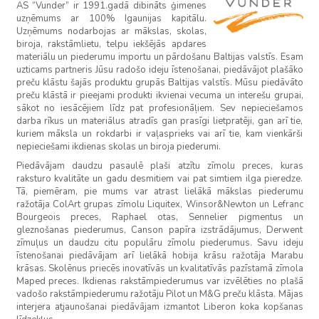
AS “Vunder” ir 1991.gadā dibināts ģimenes
uzņēmums ar 100% Igaunijas kapitālu.
Uzņēmums nodarbojas ar mākslas, skolas,
biroja, rakstāmlietu, telpu iekšējās apdares
materiālu un piederumu importu un pārdošanu Baltijas valstīs. Esam
uzticams partneris Jūsu radošo ideju īstenošanai, piedāvājot plašāko
preču klāstu šajās produktu grupās Baltijas valstīs. Mūsu piedāvāto
preču klāstā ir pieejami produkti ikvienai vecuma un interešu grupai,
sākot no iesācējiem līdz pat profesionāļiem. Sev nepieciešamos
darba rīkus un materiālus atradīs gan prasīgi lietpratēji, gan arī tie,
kuriem māksla un rokdarbi ir vaļasprieks vai arī tie, kam vienkārši
nepieciešami ikdienas skolas un biroja piederumi.
Piedāvājam daudzu pasaulē plaši atzītu zīmolu preces, kuras
raksturo kvalitāte un gadu desmitiem vai pat simtiem ilga pieredze.
Tā, piemēram, pie mums var atrast lielākā mākslas piederumu
ražotāja ColArt grupas zīmolu Liquitex, Winsor&Newton un Lefranc
Bourgeois preces, Raphael otas, Sennelier pigmentus un
gleznošanas piederumus, Canson papīra izstrādājumus, Derwent
zīmuļus un daudzu citu populāru zīmolu piederumus. Savu ideju
īstenošanai piedāvājam arī lielākā hobija krāsu ražotāja Marabu
krāsas. Skolēnus priecēs inovatīvās un kvalitatīvās pazīstamā zīmola
Maped preces. Ikdienas rakstāmpiederumus var izvēlēties no plašā
vadošo rakstāmpiederumu ražotāju Pilot un M&G preču klāsta. Mājas
interjera atjaunošanai piedāvājam izmantot Liberon koka kopšanas