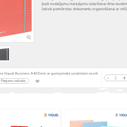
īpaši nodalījumu marķējumu izdarīšanai ērtai ievietot
lieliski piemērotas dokumentu organizēšanai ar stilī
e Viquel Business A4/15mm ar gumiju/vieta uzrakstam asorti
Pieejams veikalos
Jauns
Jauns