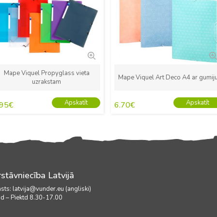
Mape Viquel Propyglass vieta
Mape Viquel Art Deco A4 ar gumij
uzrakstam
Apskatīt
Apskatīt
.95
€
6.70
€
stāvniecība Latvijā
asts:
latvija@vunder.eu (angliski)
d – Piektd 8.30-17.00