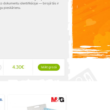
o dokumentu identifikācijai — birojā tās ir
gu pieskārienu.
4.30
€
Ielikt grozā
Jauns