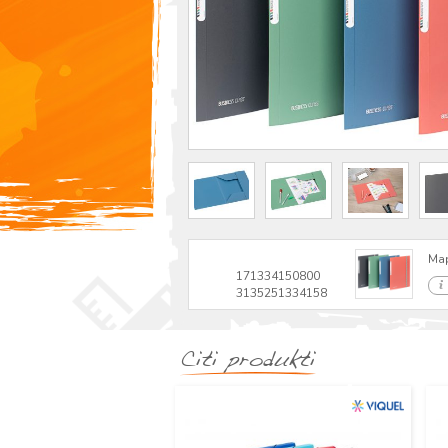
Map
171334150800
3135251334158
Citi produkti
Jauns