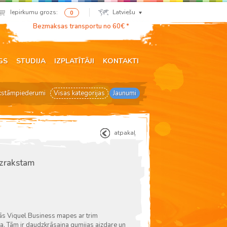
Iepirkumu grozs:
Latviešu
0
Bezmaksas transportu no 60€ *
GS
STUDIJA
IZPLATĪTĀJI
KONTAKTI
kstāmpiederumi
Visas kategorijas
Jaunumi
atpakaļ
uzrakstam
gās Viquel Business mapes ar trim
na. Tām ir daudzkrāsaina gumijas aizdare un