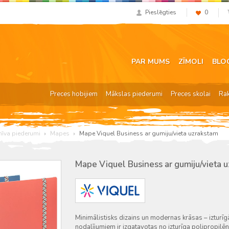
Pieslēgties
0
PAR MUMS
ZĪMOLI
BLO
Preces hobijiem
Mākslas piederumi
Preces skolai
Ra
hīva piederumi
Mapes
Mape Viquel Business ar gumiju/vieta uzrakstam
Mape Viquel Business ar gumiju/vieta 
Minimālistisks dizains un modernas krāsas – izturī
nodalījumiem ir izgatavotas no izturīga polipropilē