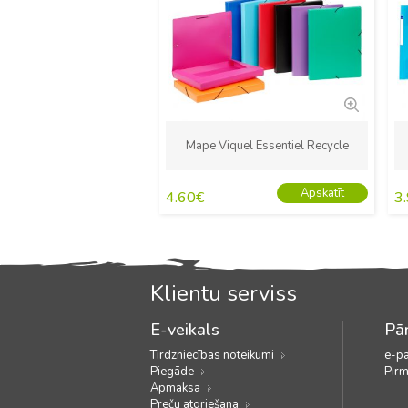
Mape Viquel Essentiel Recycle
Apskatīt
4.60
€
3
Klientu serviss
E-veikals
Pār
Tirdzniecības noteikumi
e-p
Piegāde
Pirm
Apmaksa
Preču atgriešana