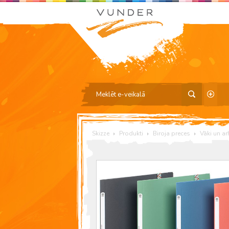
Skizze
Produkti
Biroja preces
Vāki un ar