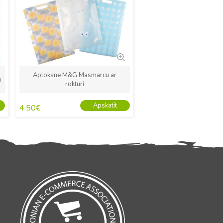
Aploksne M&G Masmarcu ar
u
rokturi
Apskatīt
4.50
€