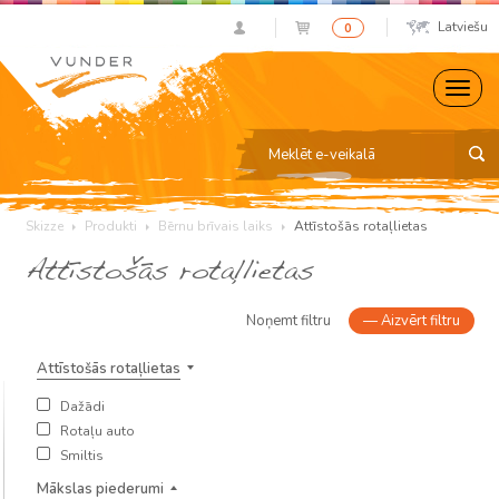
Latviešu
0
Skizze
Produkti
Bērnu brīvais laiks
Attīstošās rotaļlietas
Attīstošās rotaļlietas
Noņemt filtru
—
Aizvērt filtru
Attīstošās rotaļlietas
Dažādi
Rotaļu auto
Smiltis
Mākslas piederumi