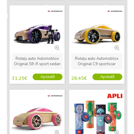
Jauns
Jauns
Rotaļu auto Automoblox
Rotaļu auto Automoblox
Original S9-R sport sedan
Original C9 sportscar
Apskatīt
Apskatīt
31.25
€
28.45
€
Jauns
Jauns