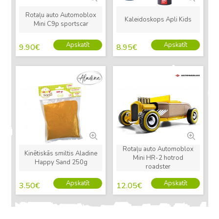
Rotaļu auto Automoblox
Kaleidoskops Apli Kids
Mini C9p sportscar
Apskatīt
Apskatīt
9.90
€
8.95
€
Jauns
Jauns
Rotaļu auto Automoblox
Kinētiskās smiltis Aladine
Mini HR-2 hotrod
Happy Sand 250g
roadster
Apskatīt
Apskatīt
3.50
€
12.05
€