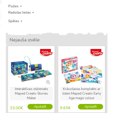
Puzles
Radošas lietas
Spēles
Nejauša izvēle
Jauns
Jauns
Interaktīvais stāstnieks
Krāsošanas komplekts ar
Maped Creativ Stories
ūdeni Maped Creativ Early
Maker
Age magic colour
Apskatīt
Apskatīt
33.00
€
9.65
€