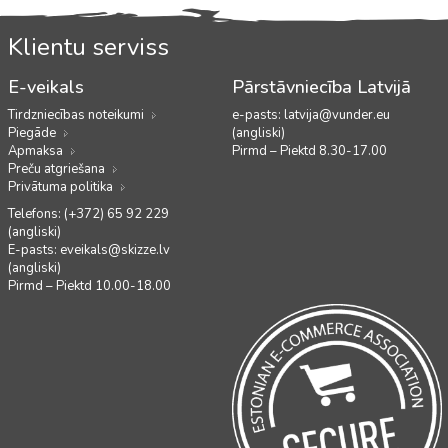
Klientu serviss
E-veikals
Pārstāvniecība Latvijā
Tirdzniecības noteikumi
e-pasts:
latvija@vunder.eu
Piegāde
(angliski)
Apmaksa
Pirmd – Piektd 8.30-17.00
Preču atgriešana
Privātuma politika
Telefons: (+372) 65 92 229
(angliski)
E-pasts:
eveikals@skizze.lv
(angliski)
Pirmd – Piektd 10.00-18.00