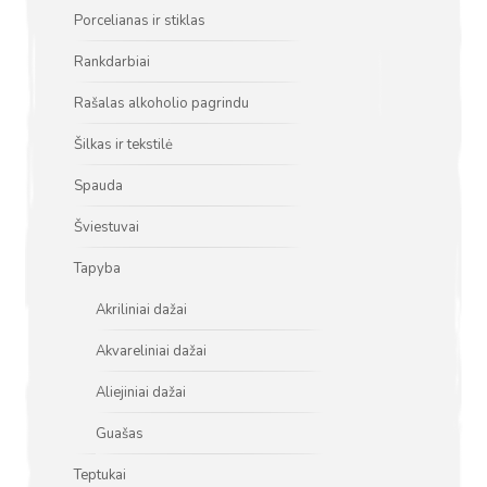
Porcelianas ir stiklas
Rankdarbiai
Rašalas alkoholio pagrindu
Šilkas ir tekstilė
Spauda
Šviestuvai
Tapyba
Akriliniai dažai
Akvareliniai dažai
Aliejiniai dažai
Guašas
Teptukai