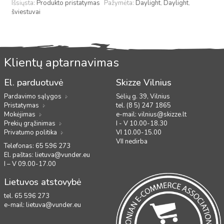
Išsiųsta:
Produkto pristatymas
Pažymėta:
Daylight
,
Daylight
,
šviestuvai
Klientų aptarnavimas
El. parduotuvė
Skizze Vilnius
Pardavimo sąlygos
Sėlių g. 39, Vilnius
Pristatymas
tel. (8 5) 247 1865
Mokėjimas
e-mail:
vilnius@skizze.lt
Prekių grąžinimas
I - V 10.00-18.30
Privatumo politika
VI 10.00-15.00
VII nedirba
Telefonas: 65 596 273
El. paštas:
lietuva@vunder.eu
I – V 09.00-17.00
Lietuvos atstovybė
tel. 65 596 273
e-mail:
lietuva@vunder.eu