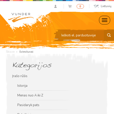
Lietuvių
0
Skizze
šviestuvai
Kategorijos
Įrašo rūšis
Istorija
Menas nuo A iki Z
Pasidaryk pats