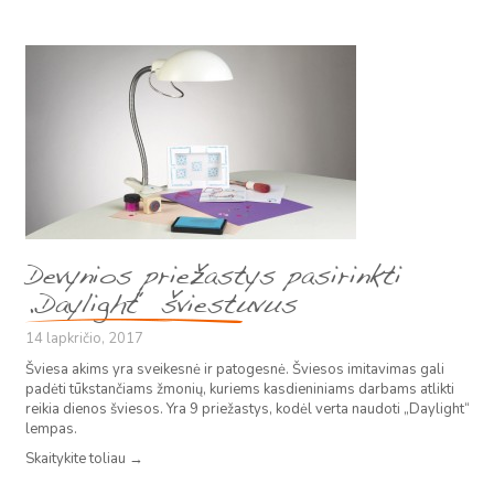
Devynios priežastys pasirinkti
„Daylight“ šviestuvus
14 lapkričio, 2017
Šviesa akims yra sveikesnė ir patogesnė. Šviesos imitavimas gali
padėti tūkstančiams žmonių, kuriems kasdieniniams darbams atlikti
reikia dienos šviesos. Yra 9 priežastys, kodėl verta naudoti „Daylight“
lempas.
Skaitykite toliau
→