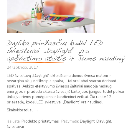
Dvylika priežasčių kodėl LED
šviestuvai „Daylight“ yra
apšvietimo ateitis ir Jums naudingi
24 lapkričio, 2017
LED šviestuvų „Daylight“ skleidžiama dienos šviesa maloni ir
nevargina akių, neiškreipia spalvų – tai yra labai svarbu derinant
spalvas. Aukšto efektyvumo šviesos šaltiniai naudoja nedaug
energijos ir pradeda skleisti šviesą iš karto juos įjungus, todėl puikiai
tinka įvairiems pomėgiams ir kasdieninei veiklai. Čia rasite 12
priežasčių, kodėl LED šviestuvai „Daylight“ yra naudingi.
Skaitykite toliau
→
Išsiųsta:
Produkto pristatymas
Pažymėta:
Daylight
,
Daylight
,
šviestuvai