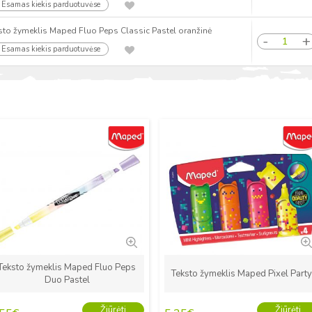
Esamas kiekis parduotuvėse
sto žymeklis Maped Fluo Peps Classic Pastel oranžinė
Esamas kiekis parduotuvėse
Naujas
Naujas
Teksto žymeklis Maped Fluo Peps
Teksto žymeklis Maped Pixel Part
Duo Pastel
Žiūrėti
Žiūrėti