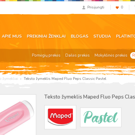
Prisijungti
0
APIE MUS
PREKINIAI ŽENKLAI
BLOGAS
STUDIJA
PLATINT
Pomėgių prekės
Dailės prekės
Mokyklinės prekės
R
o žymekliai
Teksto žymeklis Maped Fluo Peps Classic Pastel
Teksto žymeklis Maped Fluo Peps Clas