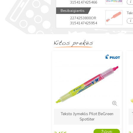
3154147425466
Besibaigiantis
Tek
2274253800OR
3154147425954
Kitos prekės
Naujas
Teksto žymeklis Pilot BeGreen
Spotliter
Žiūrėti