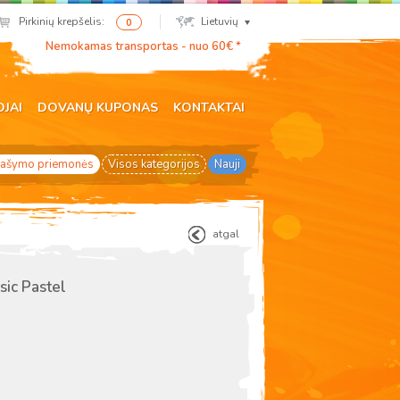
Pirkinių krepšelis:
Lietuvių
0
Nemokamas transportas - nuo 60€ *
OJAI
DOVANŲ KUPONAS
KONTAKTAI
ašymo priemonės
Visos kategorijos
Nauji
atgal
sic Pastel