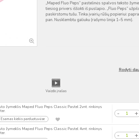
„Maped Fluo Peps“ pastelinės spalvos teksto žymekl
tiesiog privers iššokti iš puslapio. „Fluo Peps“ užpil
paskirstomu tušu. Tinka įvairių rūšių popieriui: papra
pan. Nusklembtu galiuku (rašymo linija 1–5 mm).
Rodyti da
Vaizdo įrašas
sto žymeklis Maped Fluo Peps Classic Pastel 2vnt. rinkinys
ter.
Esamas kiekis parduotuvėse
sto žymeklis Maped Fluo Peps Classic Pastel 4vnt. rinkinys
ter.