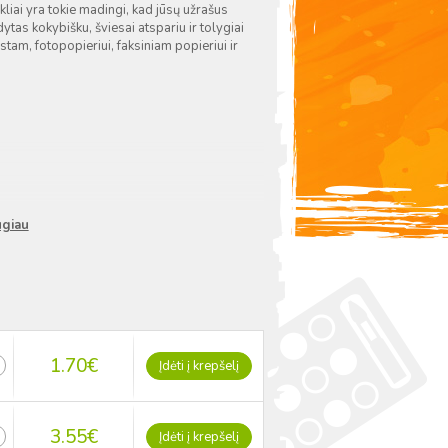
iai yra tokie madingi, kad jūsų užrašus
dytas kokybišku, šviesai atspariu ir tolygiai
stam, fotopopieriui, faksiniam popieriui ir
ugiau
1.70
€
Įdėti į krepšelį
3.55
€
Įdėti į krepšelį