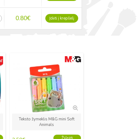
0.80
€
Įdėti į krepšelį
Naujas
Teksto žymeklis M&G mini Soft
y
Animals
Žiūrėti