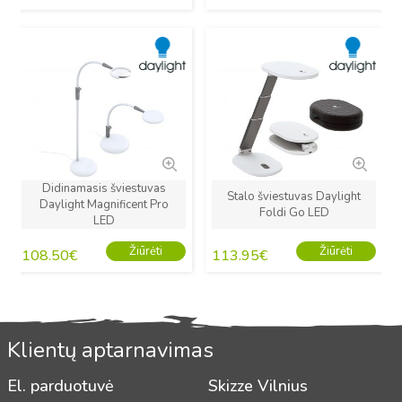
Naujas
Naujas
Didinamasis šviestuvas
Stalo šviestuvas Daylight
Daylight Magnificent Pro
Foldi Go LED
LED
Žiūrėti
Žiūrėti
108.50
€
113.95
€
Klientų aptarnavimas
El. parduotuvė
Skizze Vilnius