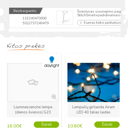
Besibaigiantis
Šviestuvas siuvinejimo pagrindu
StitchSmart+padidinamasis sti
11E240470000
Esamas kiekis parduotuvėse
5022737240479
Kitos prekės
Naujas
Naujas
Liuminescencinė lempa
Lempučių girlianda Airam
(dienos šviesos) G23
LED 40 žalias laidas
Žiūrėti
Žiūrėti
16.00
€
10.80
€