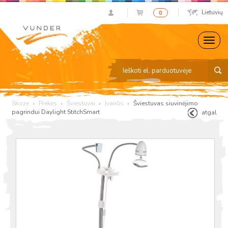
Lietuvių
0
Skizze
Prekės
Šviestuvai
Įvairūs
Šviestuvas siuvinėjimo
pagrindui Daylight StitchSmart
atgal