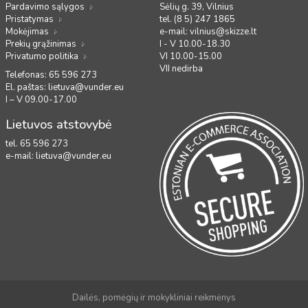
Pardavimo sąlygos
Sėlių g. 39, Vilnius
Pristatymas
tel. (8 5) 247 1865
Mokėjimas
e-mail:
vilnius@skizze.lt
Prekių grąžinimas
I - V 10.00-18.30
Privatumo politika
VI 10.00-15.00
VII nedirba
Telefonas: 65 596 273
El. paštas:
lietuva@vunder.eu
I – V 09.00-17.00
Lietuvos atstovybė
tel. 65 596 273
e-mail:
lietuva@vunder.eu
Dailės, pomėgių ir mokykliniai reikmėnys