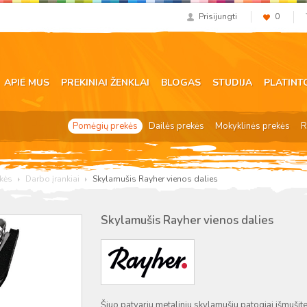
Prisijungti
0
APIE MUS
PREKINIAI ŽENKLAI
BLOGAS
STUDIJA
PLATINT
Pomėgių prekės
Dailės prekės
Mokyklinės prekės
R
ekės
Darbo įrankiai
Skylamušis Rayher vienos dalies
Skylamušis Rayher vienos dalies
Šiuo patvariu metaliniu skylamušiu patogiai išmušit