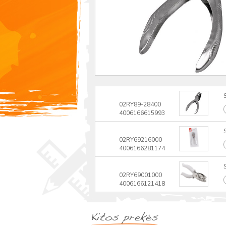
02RY89-28400
4006166615993
02RY69216000
4006166281174
02RY69001000
4006166121418
Kitos prekės