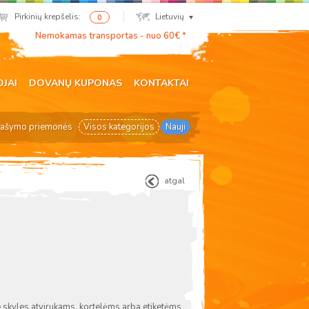
Pirkinių krepšelis:
Lietuvių
0
Nemokamas transportas - nuo 60€ *
OJAI
DOVANŲ KUPONAS
KONTAKTAI
ašymo priemonės
Visos kategorijos
Nauji
atgal
e skyles atvirukams, kortelėms arba etiketėms