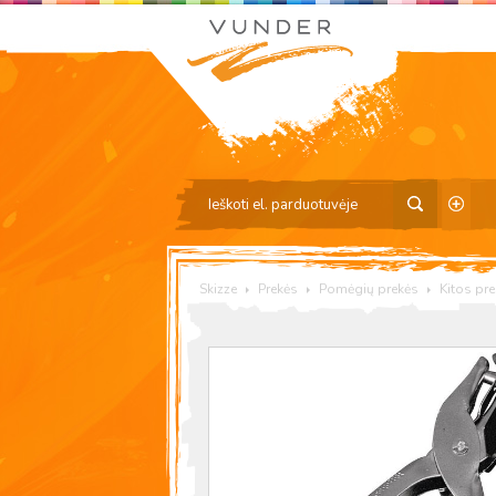
Skizze
Prekės
Pomėgių prekės
Kitos pr