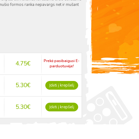
mušio formos ranka nepavargs net ir mušant
Prekė pasibaigusi E-
4.75
€
parduotuvėje!
5.30
€
Įdėti į krepšelį
5.30
€
Įdėti į krepšelį