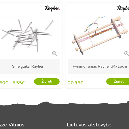
Naujas
Naujas
Smeigtukai Rayher
Pynimo rėmas Rayher 34x15cm
Žiūrėti
Žiūrėti
.50
€
–
5.55
€
20.95
€
zze Vilnius
Lietuvos atstovybė