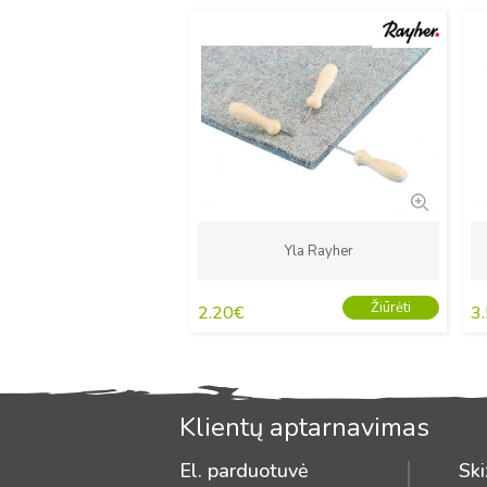
Naujas
Yla Rayher
Žiūrėti
2.20
€
3
Klientų aptarnavimas
El. parduotuvė
Ski