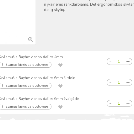
ir įvairiems rankdarbiams. Dėl ergonomiškos skyla
daug skylių.
Skylamušis Rayher vienos dalies 4mm
Esamas kiekis parduotuvėse
Skylamušis Rayher vienos dalies 6mm širdelė
Esamas kiekis parduotuvėse
Skylamušis Rayher vienos dalies 6mm žvaigždė
Esamas kiekis parduotuvėse