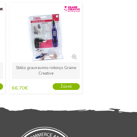
Naujas
Stiklo graviravimo rinkinys Graine
Creative
Žiūrėti
66.70
€