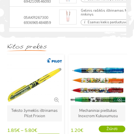
6942109546093
Gelinis rašiklis ištrinamas M&G
rinkinys
05AKPJ267300
Esamas kiekis parduotuvėse
6936965484859
Kitos prekės
Naujas
Naujas
Teksto žymeklis ištrinamas
Mechaniniai pieštukas
Pilot Frixion
Inoxcrom Kukuxumusu
Žiūrėti
1.85
€
–
5.80
€
1.20
€