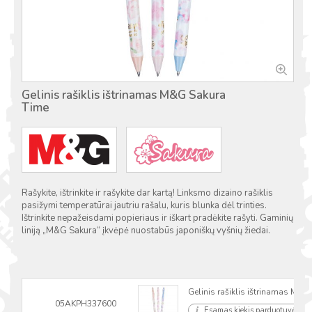
Gelinis rašiklis ištrinamas M&G Sakura
Time
Rašykite, ištrinkite ir rašykite dar kartą! Linksmo dizaino rašiklis
pasižymi temperatūrai jautriu rašalu, kuris blunka dėl trinties.
Ištrinkite nepažeisdami popieriaus ir iškart pradėkite rašyti. Gaminių
liniją „M&G Sakura“ įkvėpė nuostabūs japoniškų vyšnių žiedai.
Gelinis rašiklis ištrinamas M&G
05AKPH337600
Esamas kiekis parduotuvėse