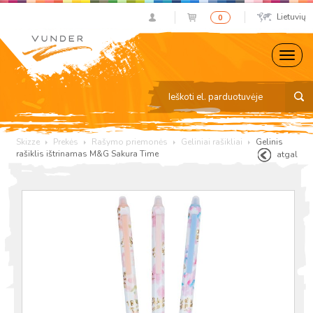
Lietuvių
0
Skizze
Prekės
Rašymo priemonės
Geliniai rašikliai
Gelinis
rašiklis ištrinamas M&G Sakura Time
atgal