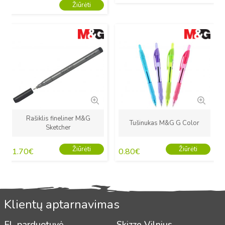
Žiūrėti
Naujas
Naujas
Rašiklis fineliner M&G
Tušinukas M&G G Color
Sketcher
Žiūrėti
Žiūrėti
1.70
€
0.80
€
Klientų aptarnavimas
El. parduotuvė
Skizze Vilnius