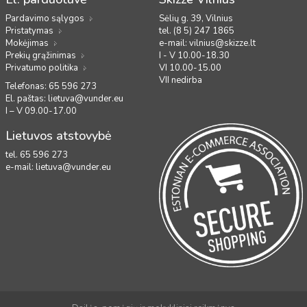
Pardavimo sąlygos
Sėlių g. 39, Vilnius
Pristatymas
tel. (8 5) 247 1865
Mokėjimas
e-mail:
vilnius@skizze.lt
Prekių grąžinimas
I - V 10.00-18.30
Privatumo politika
VI 10.00-15.00
VII nedirba
Telefonas: 65 596 273
El. paštas:
lietuva@vunder.eu
I – V 09.00-17.00
Lietuvos atstovybė
tel. 65 596 273
e-mail:
lietuva@vunder.eu