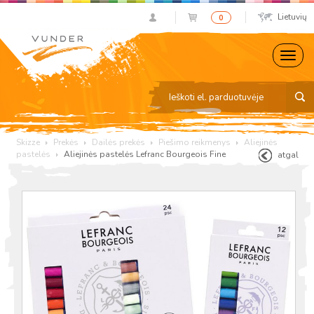
Lietuvių
0
Skizze
Prekės
Dailės prekės
Piešimo reikmenys
Aliejinės
pastelės
Aliejinės pastelės Lefranc Bourgeois Fine
atgal