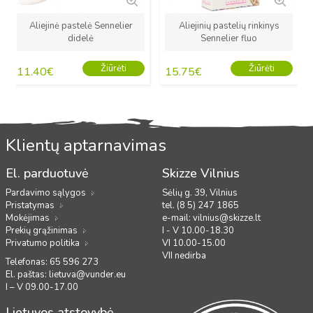
Aliejinė pastelė Sennelier
Aliejinių pastelių rinkinys
didelė
Sennelier fluo
Žiūrėti
Žiūrėti
11.40
€
15.75
€
Klientų aptarnavimas
El. parduotuvė
Skizze Vilnius
Pardavimo sąlygos
Sėlių g. 39, Vilnius
Pristatymas
tel. (8 5) 247 1865
Mokėjimas
e-mail:
vilnius@skizze.lt
Prekių grąžinimas
I - V 10.00-18.30
Privatumo politika
VI 10.00-15.00
VII nedirba
Telefonas: 65 596 273
El. paštas:
lietuva@vunder.eu
I – V 09.00-17.00
Lietuvos atstovybė