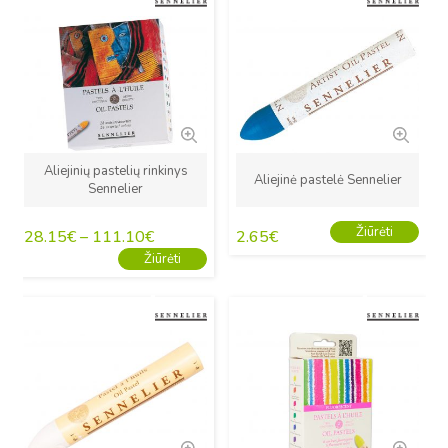
Naujas
Naujas
Aliejinių pastelių rinkinys
Aliejinė pastelė Sennelier
Sennelier
Žiūrėti
28.15
€
–
111.10
€
2.65
€
Žiūrėti
Naujas
Naujas