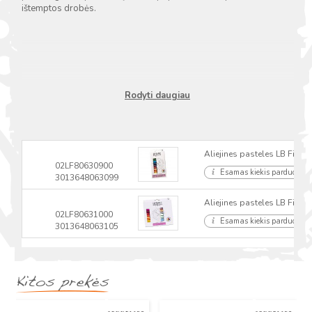
ištemptos drobės.
Rodyti daugiau
Aliejines pasteles LB Fine 1
02LF80630900
Esamas kiekis parduotuvė
3013648063099
Aliejines pasteles LB Fine 2
02LF80631000
Esamas kiekis parduotuvė
3013648063105
Kitos prekės