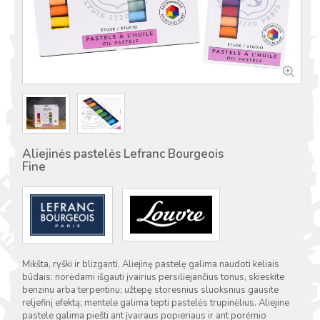
Aliejinės pastelės Lefranc Bourgeois
Fine
Mikšta, ryški ir blizganti. Aliejinę pastelę galima naudoti keliais
būdais: norėdami išgauti įvairius persiliejančius tonus, skieskite
benzinu arba terpentinu; užtepę storesnius sluoksnius gausite
reljefinį efektą; mentele galima tepti pastelės trupinėlius. Aliejine
pastele galima piešti ant įvairaus popieriaus ir ant porėmio