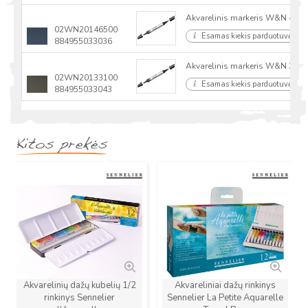
Akvarelinis markeris W&N 465 
02WN20146500
Esamas kiekis parduotuvėse
884955033036
Akvarelinis markeris W&N 331 i
02WN20133100
Esamas kiekis parduotuvėse
884955033043
Kitos prekės
Naujas
Naujas
Akvarelinių dažų kubelių 1/2
Akvareliniai dažų rinkinys
rinkinys Sennelier
Sennelier La Petite Aquarelle