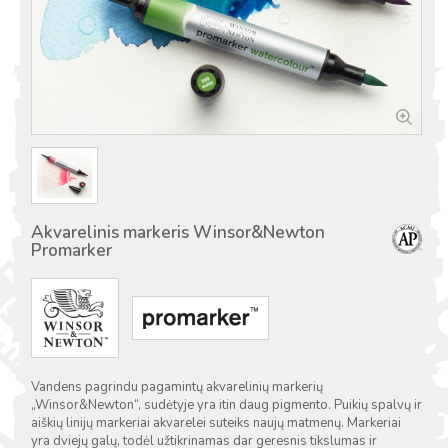
Akvarelinis markeris Winsor&Newton
Promarker
Vandens pagrindu pagamintų akvarelinių markerių
„Winsor&Newton“, sudėtyje yra itin daug pigmento. Puikių spalvų ir
aiškių linijų markeriai akvarelei suteiks naujų matmenų. Markeriai
yra dviejų galų, todėl užtikrinamas dar geresnis tikslumas ir