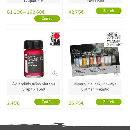
l'Aquarelle
Travel Box
Žiūrėti
81.10
€
–
162.60
€
42.75
€
Žiūrėti
Naujas
Naujas
Akvarelinis tušas Marabu
Akvareliniai dažų rinkinys
Graphix 15ml
Cotman Metallic
Žiūrėti
Žiūrėti
2.45
€
26.75
€