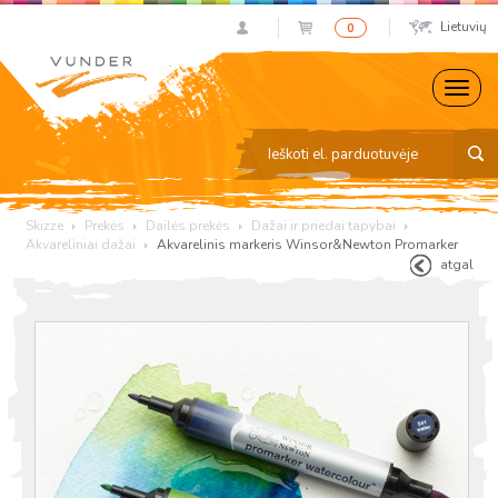
Lietuvių
0
Skizze
Prekės
Dailės prekės
Dažai ir priedai tapybai
Akvareliniai dažai
Akvarelinis markeris Winsor&Newton Promarker
atgal