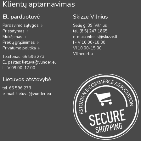
Klientų aptarnavimas
El. parduotuvė
Skizze Vilnius
Pardavimo sąlygos
Sėlių g. 39, Vilnius
Pristatymas
tel. (8 5) 247 1865
Mokėjimas
e-mail:
vilnius@skizze.lt
Prekių grąžinimas
I - V 10.00-18.30
Privatumo politika
VI 10.00-15.00
VII nedirba
Telefonas: 65 596 273
El. paštas:
lietuva@vunder.eu
I – V 09.00-17.00
Lietuvos atstovybė
tel. 65 596 273
e-mail:
lietuva@vunder.eu