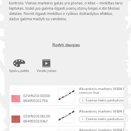
kontrolė. Vienas markerio galas yra plonas, o kitas – minkštas tarsi
teptukas, todėl juo galima išgauti įvairių storių linijas ir itin tikslias
detales. Norint išgauti minkštus ir ryškius išsklaidytus efektus,
dažus galima maišyti su vandeniu.
Rodyti daugiau
Spalvų paletė
Vaizdo įrašas
Akvarelinis markeris W&N Proma
crimson hue
02WN20100300
Esamas kiekis parduotuvėse
884955032756
Akvarelinis markeris W&N Proma
02WN20106100
Esamas kiekis parduotuvėse
884955033067
Akvarelinis markeris W&N Proma